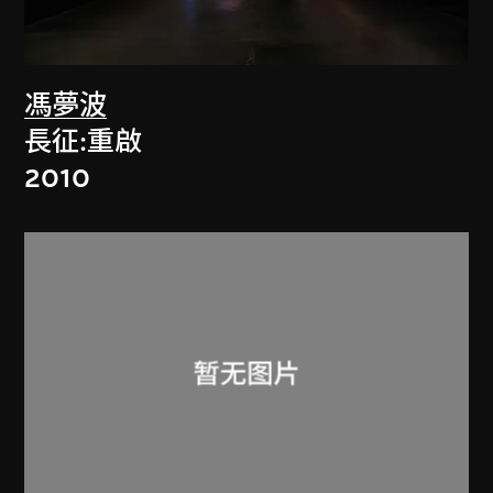
馮夢波
長征:重啟
2010