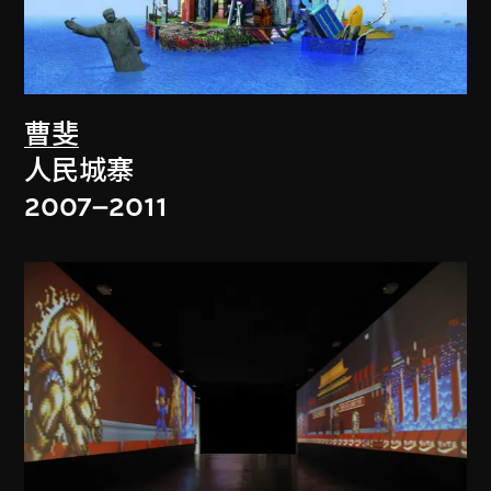
曹斐
人民城寨
2007–2011