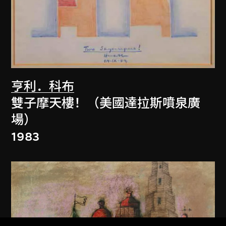
亨利．科布
雙子摩天樓！（美國達拉斯噴泉廣
場）
1983