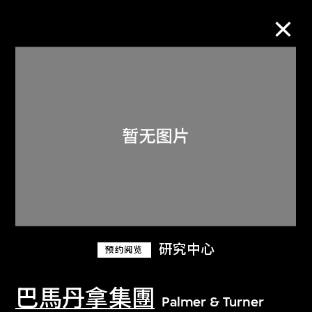
M+藏品
进一步筛选
搜索
关于M+藏品
研究中心
预约阅览
探索世界顶级的二十及二十一世纪视觉
文化藏品。
巴馬丹拿集團
Palmer & Turner