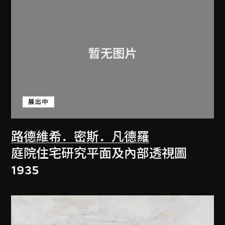
展出中
路德維希．密斯．凡德羅
庭院住宅研究平面及內部透視圖
1935