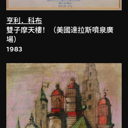
亨利．科布
雙子摩天樓！（美國達拉斯噴泉廣
場）
1983