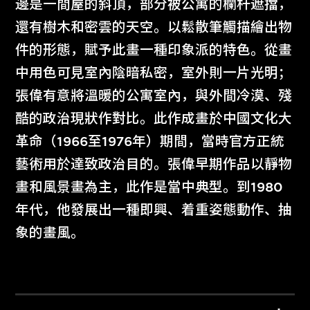
邊是一間屋的斜頂，部分被公寓的欄杆遮擋，
還有樹木和密雲的天空。以鬆散筆觸描繪出物
件的形態，賦予此畫一種印象派的特色。從畫
中用色可見室內陰暗私密，室外則一片光明；
張偉有意將溫暖的公寓室內，與外間冷漠、殘
酷的政治現狀作對比。此作成畫於中國文化大
革命（1966至1976年）期間，當時官方正統
藝術用於達致政治目的。張偉早期作品以靜物
畫和風景畫為主，此作是當中典型。到1980
年代，他發展出一種即興、着重姿態動作、抽
象的畫風。