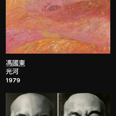
馮國東
光河
1979