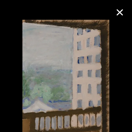
M+藏品
进一步筛选
搜索
关于M+藏品
探索世界顶级的二十及二十一世纪视觉
文化藏品。