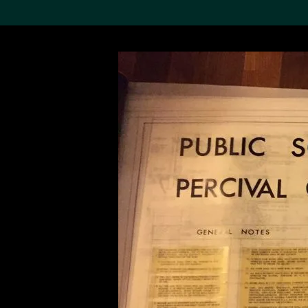
搜索M+藏品
Sea
19,052个结果
进一步筛选
关于M+藏品
探索世界顶级的二十及二十
一世纪视觉文化藏品。