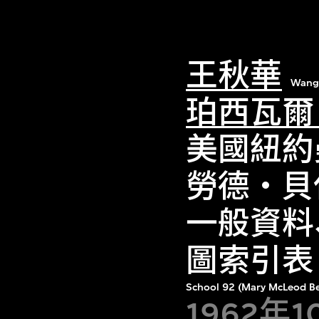
王秋華
Wang
珀西瓦爾
美國紐約
勞德‧貝休
一般資料
圖索引表
School 92 (Mary McLeod B
1962年1