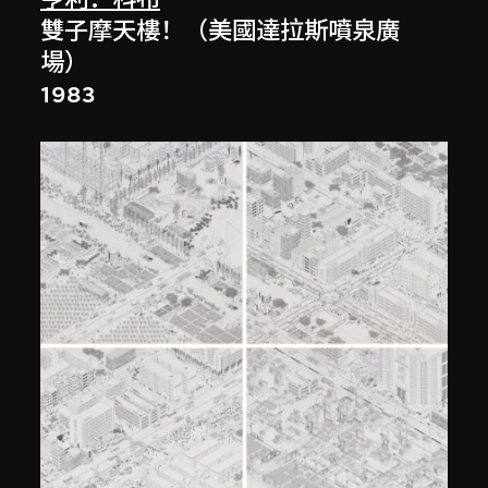
雙子摩天樓！（美國達拉斯噴泉廣
場）
1983