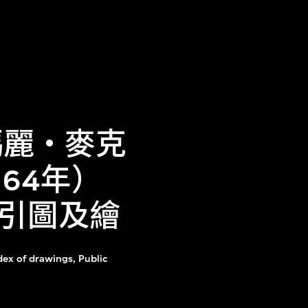
瑪麗‧麥克
64年）
引圖及繪
dex of drawings, Public