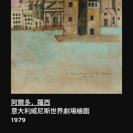
阿爾多．羅西
意大利威尼斯世界劇場繪圖
1979