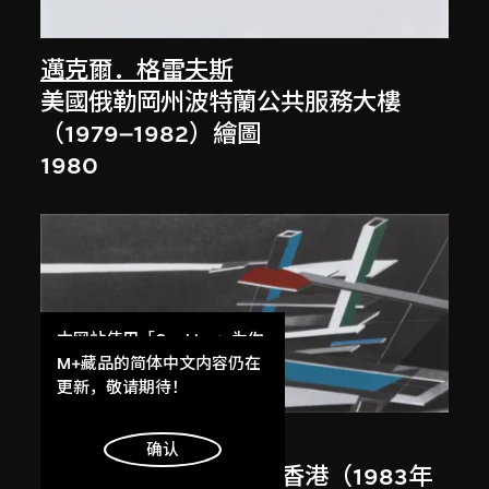
邁克爾．格雷夫斯
美國俄勒岡州波特蘭公共服務大樓
（1979–1982）繪圖
1980
本网站使用「Cookies」为你
提供最好的网站体验。
M+藏品的简体中文内容仍在
展出中
了解更多
更新，敬请期待！
扎哈．哈迪德
明白
确认
大堂設計，山頂項目，香港（1983年