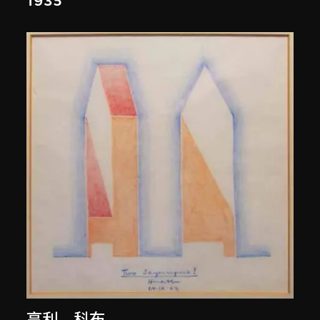
1935
亨利．科布