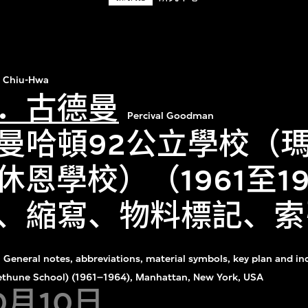
 Chiu-Hwa
．古德曼
Percival Goodman
曼哈頓92公立學校（
恩學校）（1961至19
、縮寫、物料標記、索
General notes, abbreviations, material symbols, key plan and in
ethune School) (1961–1964), Manhattan, New York, USA
0月10日