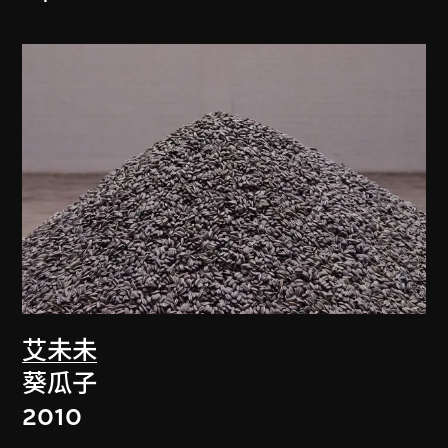
艾未未
葵瓜子
2010