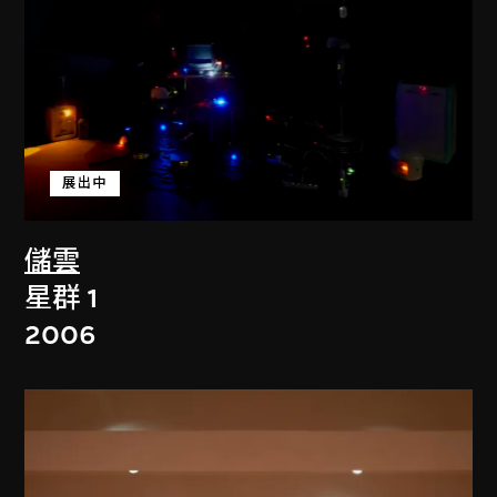
展出中
儲雲
星群 1
2006