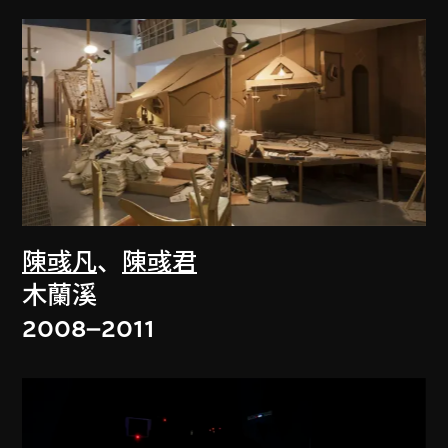
陳彧凡
、
陳彧君
木蘭溪
2008–2011