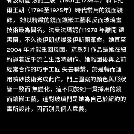
有波斯薩 法維王朝（1501至1736年）和卡扎
爾王朝（1796至1925年）時代常用的鏡面裝
飾， 她以精緻的鏡面鑲嵌工藝和反面玻璃畫
技術最為聞名。法曼法瑪妮在1978 年離開 德
黑蘭，不久後伊朗就爆發伊斯蘭革命，她直至
2004 年才能重回母國，這系列 作品是她在紐
約過着近乎流亡生活時創作。她離國後與之前
經常合作的巧手工匠 失去聯繫，於是轉而運
用噴砂技術完成此作，門上圖案的顏色與形狀
皆一致而 無變化，這不同於她一貫採用的鏡
面鑲嵌工藝。這對玻璃門是她為自己於紐約的
寓所設計，因而別具個人意義。