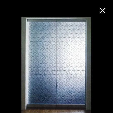
M+藏品
进一步筛选
搜索
关于M+藏品
探索世界顶级的二十及二十一世纪视觉
文化藏品。