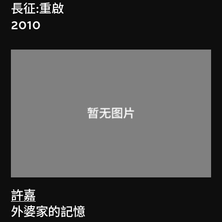
長征:重啟
2010
許嘉
外婆家的記憶