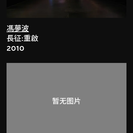
馮夢波
長征:重啟
2010