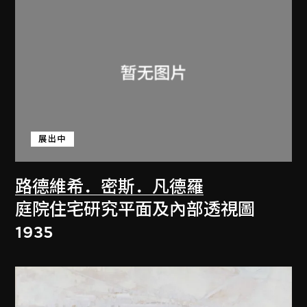
展出中
路德維希．密斯．凡德羅
庭院住宅研究平面及內部透視圖
1935