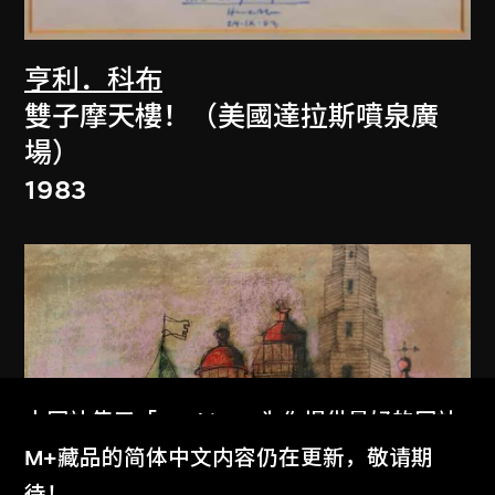
亨利．科布
雙子摩天樓！（美國達拉斯噴泉廣
場）
1983
本网站使用「Cookies」为你提供最好的网站
体验。
M+藏品的简体中文内容仍在更新，敬请期
了解更多
待！