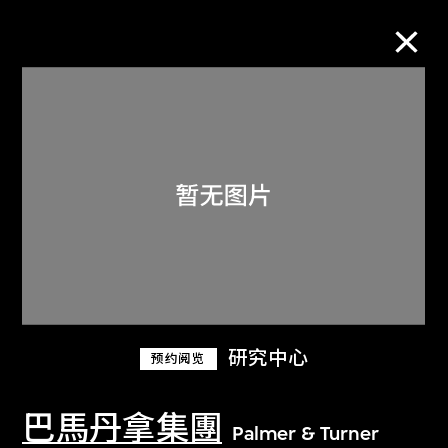
M+藏品
进一步筛选
搜索
关于M+藏品
研究中心
预约阅览
探索世界顶级的二十及二十一世纪视觉
文化藏品。
巴馬丹拿集團
Palmer & Turner