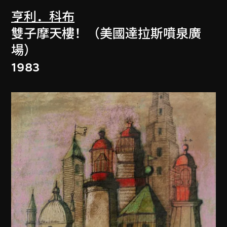
亨利．科布
雙子摩天樓！（美國達拉斯噴泉廣
場）
1983