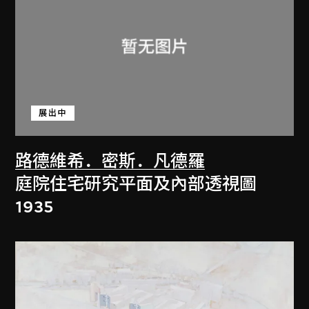
展出中
路德維希．密斯．凡德羅
庭院住宅研究平面及內部透視圖
1935