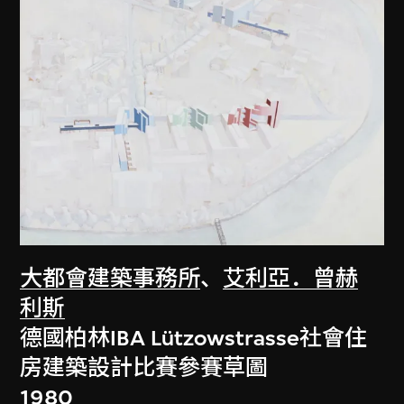
大都會建築事務所
、
艾利亞．曾赫
利斯
德國柏林IBA Lützowstrasse社會住
房建築設計比賽參賽草圖
1980