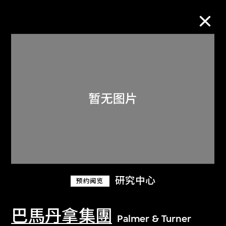
M+藏品
进一步筛选
搜索
关于M+藏品
研究中心
预约阅览
探索世界顶级的二十及二十一世纪视觉
文化藏品。
巴馬丹拿集團
Palmer & Turner