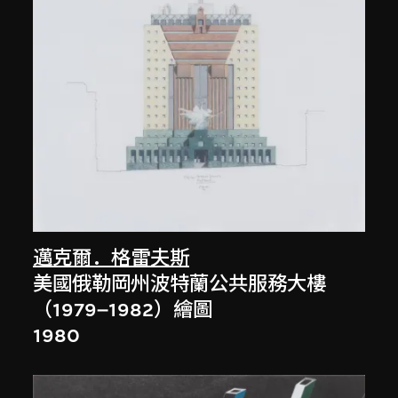
邁克爾．格雷夫斯
美國俄勒岡州波特蘭公共服務大樓
（1979–1982）繪圖
1980