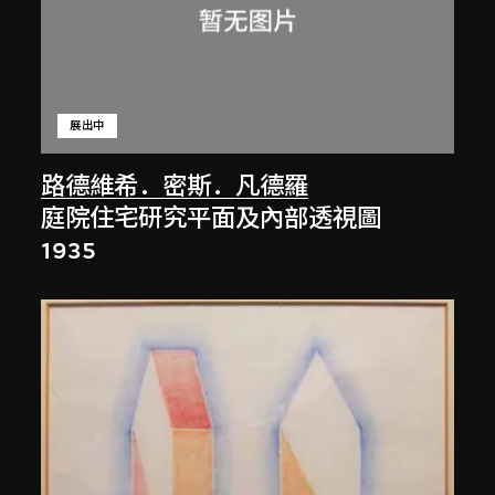
展出中
路德維希．密斯．凡德羅
庭院住宅研究平面及內部透視圖
1935