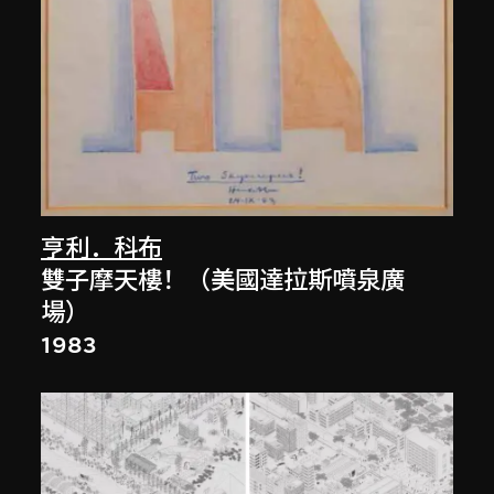
亨利．科布
雙子摩天樓！（美國達拉斯噴泉廣
場）
1983