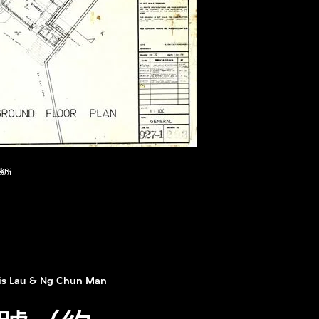
務所
is Lau & Ng Chun Man