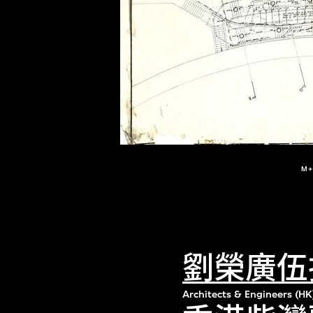
M
劉榮廣伍
Architects & Engineers (HK