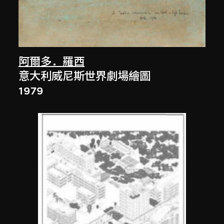
阿爾多．羅西
意大利威尼斯世界劇場繪圖
1979