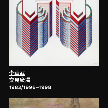
李華武
交易廣場
1983/1996–1998