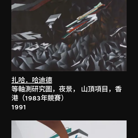
扎哈．哈迪德
等軸測研究圖，夜景， 山頂項目，香
港（1983年競賽）
1991