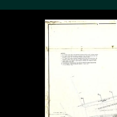
搜索M+藏品
Sea
19,052个结果
进一步筛选
关于M+藏品
探索世界顶级的二十及二十
一世纪视觉文化藏品。