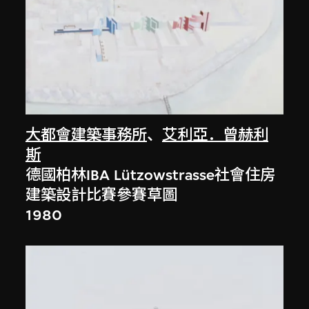
大都會建築事務所
、
艾利亞．曾赫利
斯
德國柏林IBA Lützowstrasse社會住房
建築設計比賽參賽草圖
1980