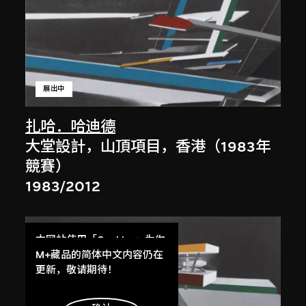
展出中
扎哈．哈迪德
大堂設計，山頂項目，香港（1983年
競賽）
1983/2012
本网站使用「Cookies」为你
提供最好的网站体验。
M+藏品的简体中文内容仍在
了解更多
更新，敬请期待！