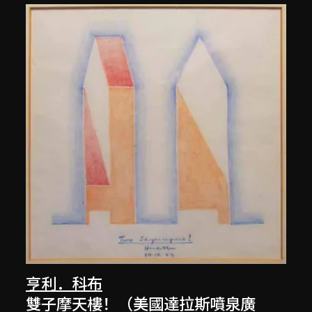
亨利．科布
雙子摩天樓！（美國達拉斯噴泉廣