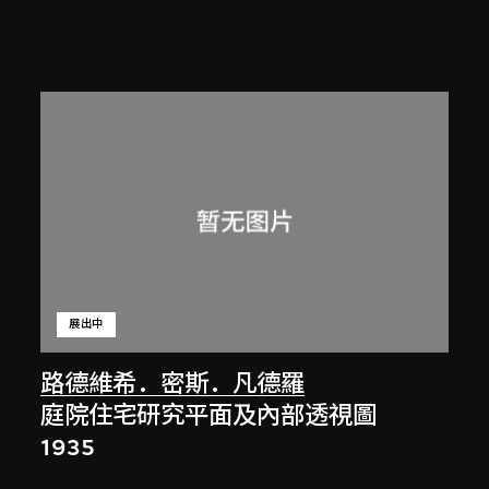
展出中
路德維希．密斯．凡德羅
庭院住宅研究平面及內部透視圖
1935