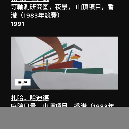
等軸測研究圖，夜景， 山頂項目，香
港（1983年競賽）
1991
展出中
扎哈．哈迪德
庭院日景，山頂項目，香港（1983年
競賽）
1983/2012