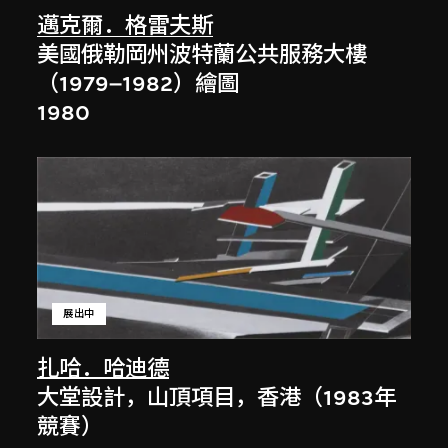
邁克爾．格雷夫斯
美國俄勒岡州波特蘭公共服務大樓
（1979–1982）繪圖
1980
展出中
扎哈．哈迪德
大堂設計，山頂項目，香港（1983年
競賽）