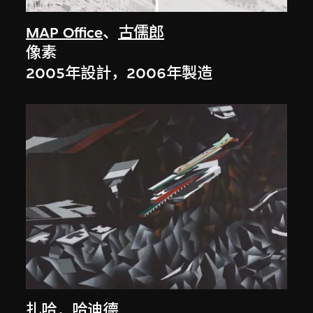
MAP Office
、
古儒郎
像素
2005年設計，2006年製造
扎哈．哈迪德