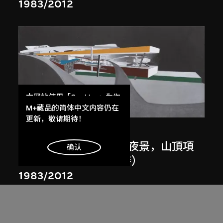
1983/2012
本网站使用「Cookies」为你
展出中
提供最好的网站体验。
M+藏品的简体中文内容仍在
了解更多
更新，敬请期待！
扎哈．哈迪德
斜坡入口／坡度入口，夜景，山頂項
明白
确认
目，香港（1983年競賽）
1983/2012