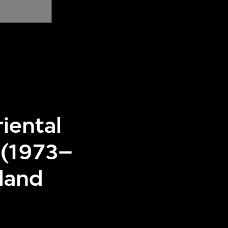
riental
 (1973–
iland