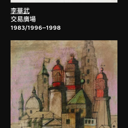
李華武
交易廣場
1983/1996–1998