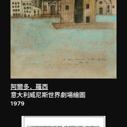
阿爾多．羅西
意大利威尼斯世界劇場繪圖
1979