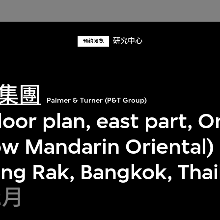
研究中心
预约阅览
集團
Palmer & Turner (P&T Group)
oor plan, east part, O
ow Mandarin Oriental)
ang Rak, Bangkok, Tha
2月