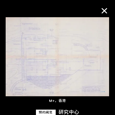
M+藏品
进一步筛选
搜索
关于M+藏品
探索世界顶级的二十及二十一世纪视觉
M+，香港
文化藏品。
研究中心
预约阅览