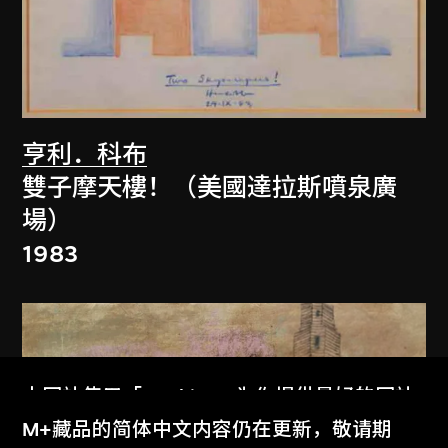
亨利．科布
雙子摩天樓！（美國達拉斯噴泉廣
場）
1983
本网站使用「Cookies」为你提供最好的网站
体验。
M+藏品的简体中文内容仍在更新，敬请期