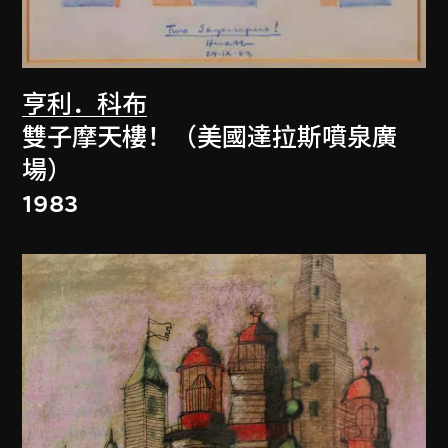
亨利．科布
雙子摩天樓！（美國達拉斯噴泉廣
場）
1983