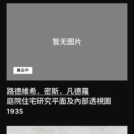
展出中
路德維希．密斯．凡德羅
庭院住宅研究平面及內部透視圖
1935