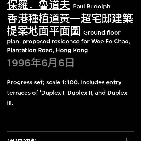
保羅．魯道夫
Paul Rudolph
香港種植道黃一超宅邸建築
提案地面平面圖
Ground floor
plan, proposed residence for Wee Ee Chao,
Plantation Road, Hong Kong
1996年6月6日
Progress set; scale 1:100. Includes entry
terraces of 'Duplex I, Duplex II, and Duplex
III.