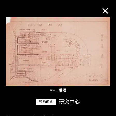
M+藏品
进一步筛选
搜索
关于M+藏品
M+，香港
探索世界顶级的二十及二十一世纪视觉
研究中心
预约阅览
文化藏品。