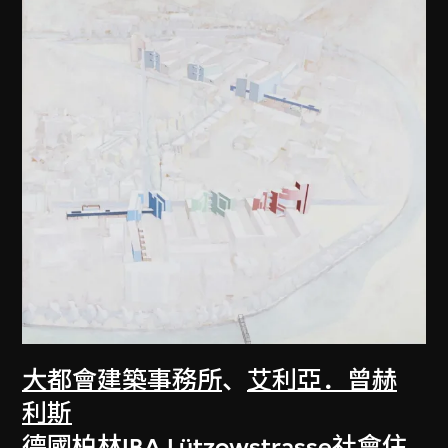
大都會建築事務所
、
艾利亞．曾赫
利斯
德國柏林IBA Lützowstrasse社會住