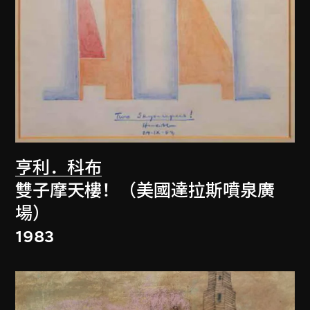
亨利．科布
雙子摩天樓！（美國達拉斯噴泉廣
場）
1983