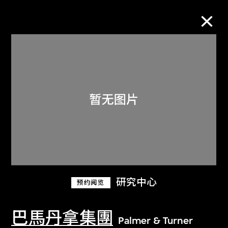
M+藏品
进一步筛选
搜索
关于M+藏品
研究中心
预约阅览
探索世界顶级的二十及二十一世纪视觉
文化藏品。
巴馬丹拿集團
Palmer & Turner