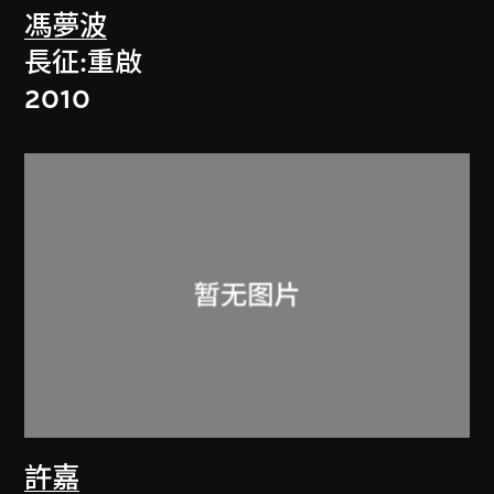
馮夢波
長征:重啟
2010
許嘉