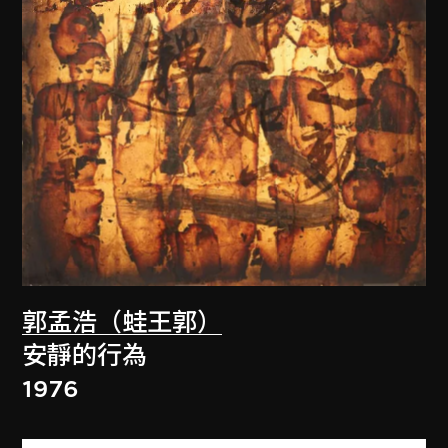
郭孟浩（蛙王郭）
安靜的行為
1976