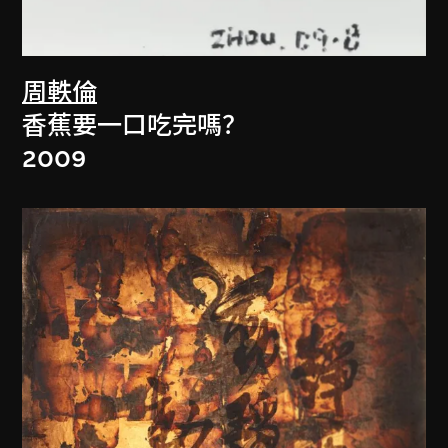
周軼倫
香蕉要一口吃完嗎？
2009