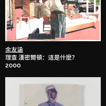
余友涵
理查 漢密爾頓：這是什麽？
2000