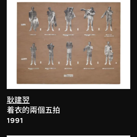
耿建翌
着衣的兩個五拍
1991