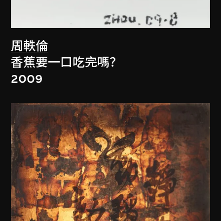
周軼倫
香蕉要一口吃完嗎？
2009