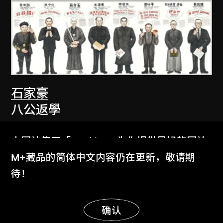
石家豪
八公返學
2012
本网站使用「Cookies」为你提供最好的网站
体验。
M+藏品的简体中文内容仍在更新，敬请期
了解更多
待！
显示更多
明白
确认