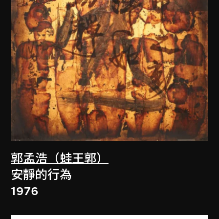
郭孟浩（蛙王郭）
安靜的行為
1976