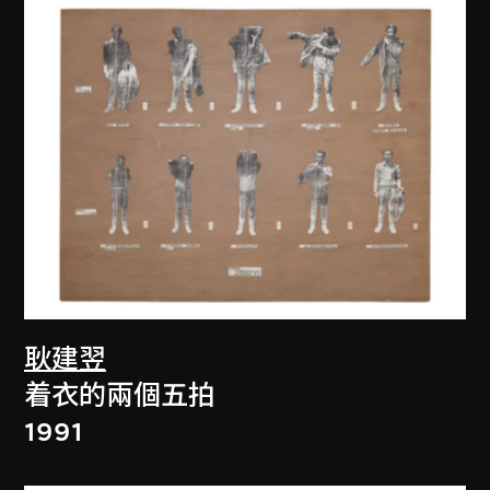
耿建翌
着衣的兩個五拍
1991