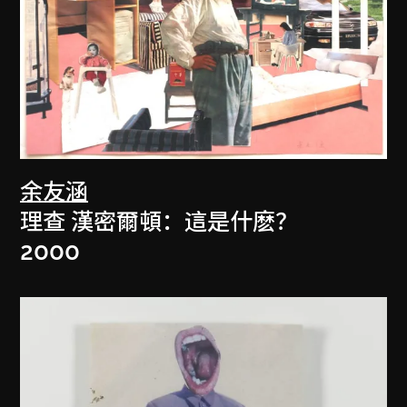
余友涵
理查 漢密爾頓：這是什麽？
2000