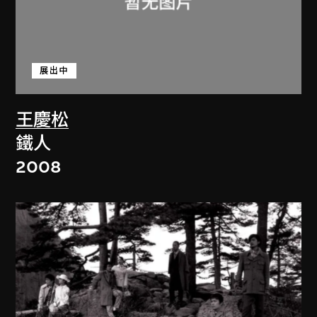
展出中
王慶松
鐵人
2008