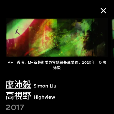
M+藏品
进一步筛选
搜索
M+，香港，M+新藝術委員會購藏基金購置，2020年，© 廖
沛毅
关于M+藏品
廖沛毅
Simon Liu
高視野
探索世界顶级的二十及二十一世纪视觉
Highview
文化藏品。
2017