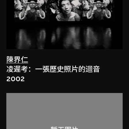
陳界仁
凌遲考：一張歷史照片的迴音
2002