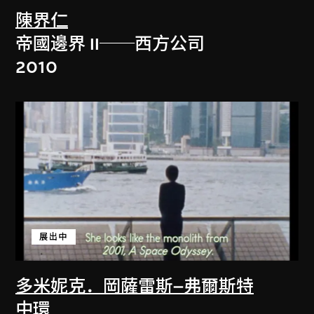
陳界仁
帝國邊界 II──西方公司
2010
展出中
多米妮克．岡薩雷斯–弗爾斯特
中環