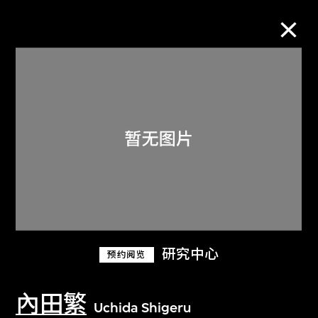
M+藏品
进一步筛选
搜索
关于M+藏品
研究中心
预约阅览
探索世界顶级的二十及二十一世纪视觉
文化藏品。
內田繁
Uchida Shigeru