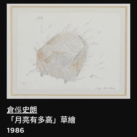
倉俁史朗
「月亮有多高」草繪
1986