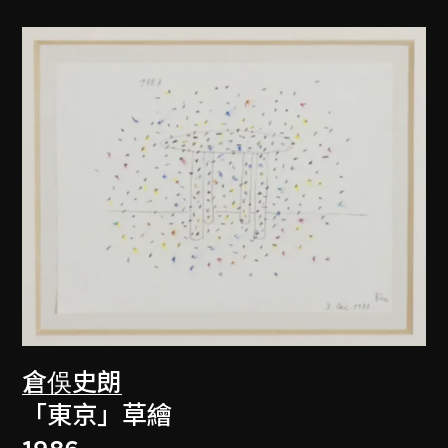
倉俁史朗
「東京」草繪