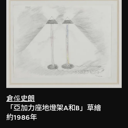
倉俁史朗
「亞加力座地燈架A和B」草繪
約1986年