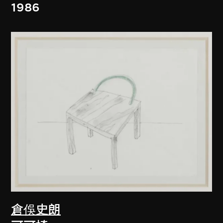
1986
倉俁史朗