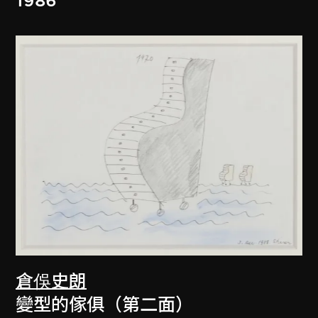
1986
倉俁史朗
變型的傢俱（第二面）