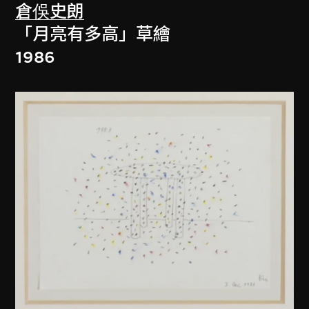
倉俁史朗
「月亮有多高」草繪
1986