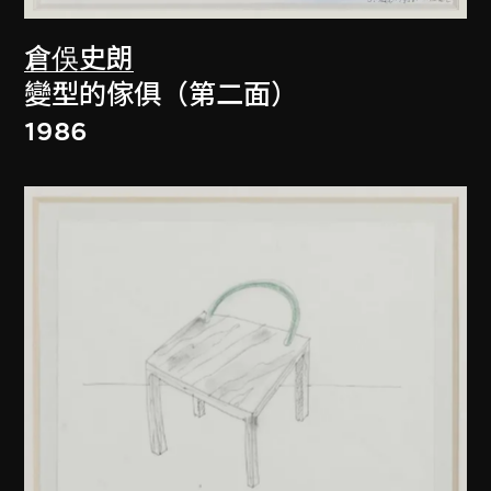
倉俁史朗
變型的傢俱（第二面）
1986