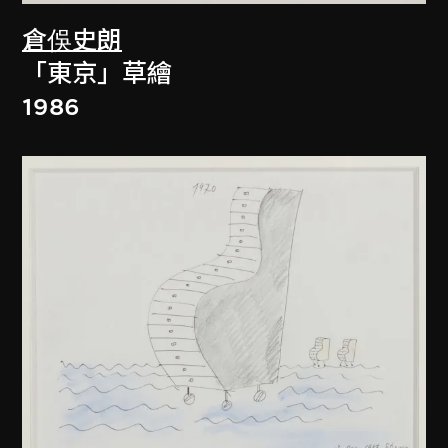
倉俁史朗
「東京」草繪
1986