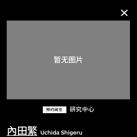
M+藏品
进一步筛选
搜索
关于M+藏品
研究中心
预约阅览
探索世界顶级的二十及二十一世纪视觉
文化藏品。
內田繁
Uchida Shigeru