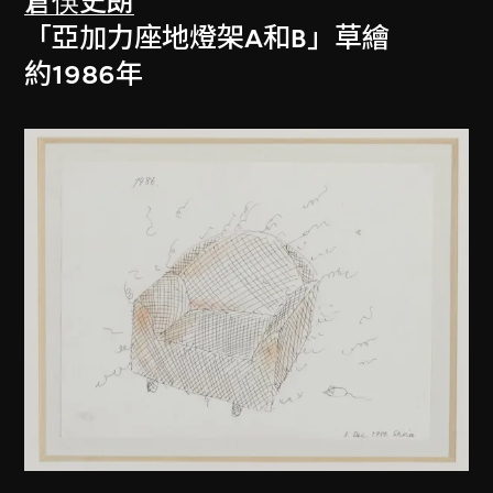
倉俁史朗
「亞加力座地燈架A和B」草繪
約1986年