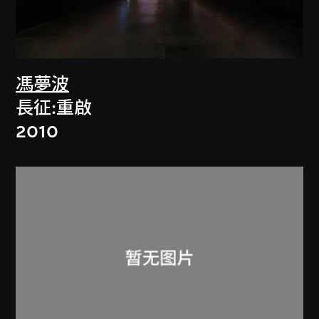
馮夢波
長征:重啟
2010