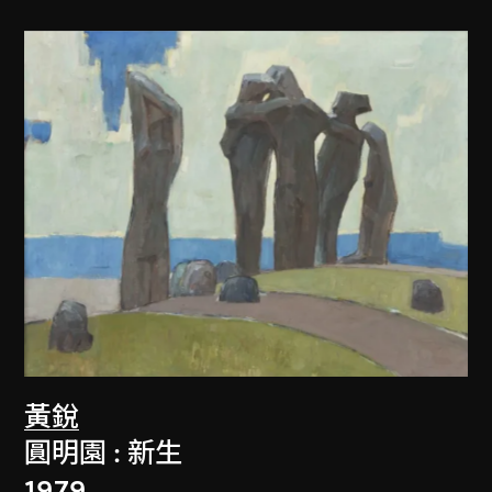
黃銳
圓明園 : 新生
1979