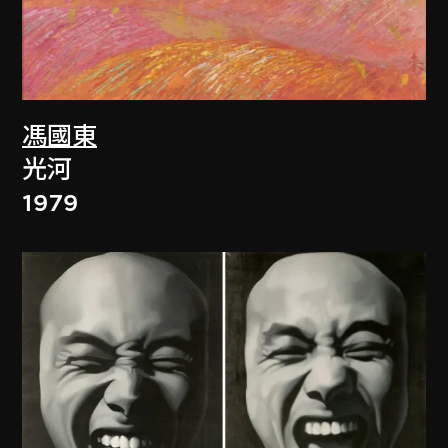
馮國東
光河
1979