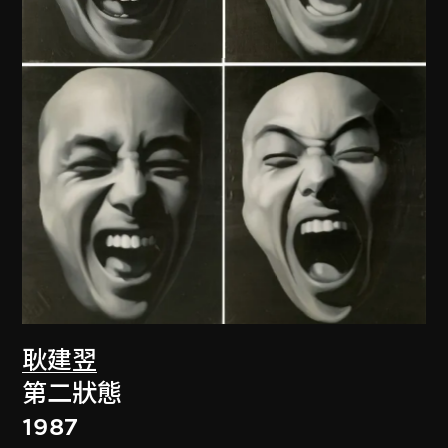
耿建翌
第二狀態
1987