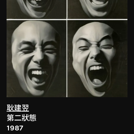
耿建翌
第二狀態
1987