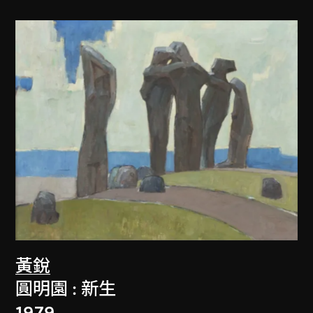
黃銳
圓明園 : 新生
1979