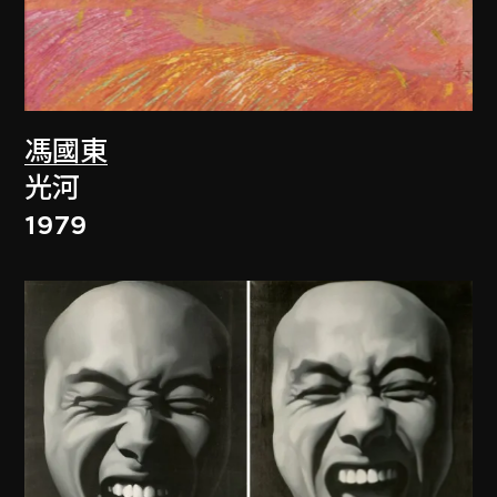
馮國東
光河
1979