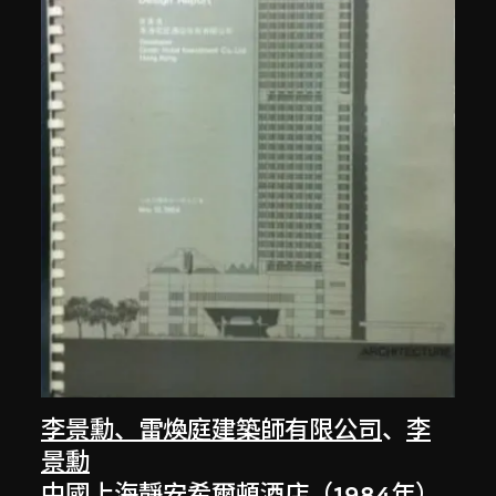
李景勳、雷煥庭建築師有限公司
、
李
景勳
中國上海靜安希爾頓酒店（1984年）