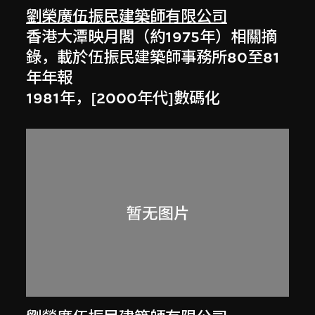
劉榮廣伍振民建築師有限公司
香港大潭映月閣（約1975年）相關摘
錄，載於伍振民建築師事務所80至81
年年報
1981年，[2000年代]數碼化