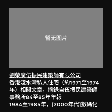
劉榮廣伍振民建築師有限公司
香港淺水灣私人住宅（約1971至1974
年）相關文章，摘錄自伍振民建築師
事務所84至85年年報
1984至1985年，[2000年代]數碼化