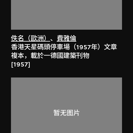
佚名（歐洲）
、
費雅倫
香港天星碼頭停車場（1957年）文章
複本，載於一德國建築刊物
[1957]