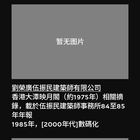
劉榮廣伍振民建築師有限公司
香港大潭映月閣（約1975年）相關摘
錄，載於伍振民建築師事務所84至85
年年報
1985年，[2000年代]數碼化