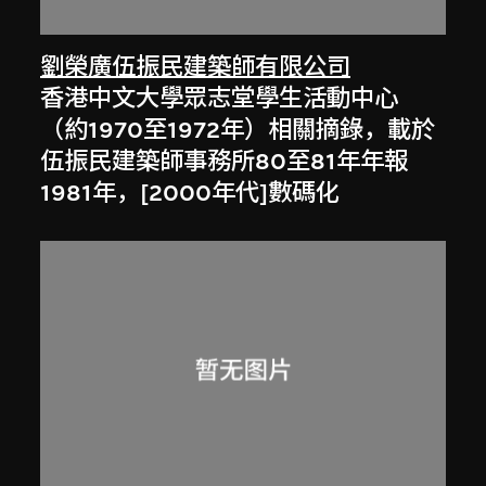
劉榮廣伍振民建築師有限公司
香港中文大學眾志堂學生活動中心
（約1970至1972年）相關摘錄，載於
伍振民建築師事務所80至81年年報
1981年，[2000年代]數碼化