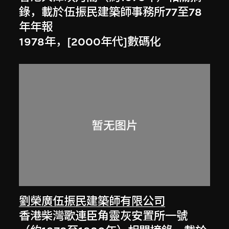
錄，載於伍振民建築師事務所77至78
年年報
1978年，[2000年代]數碼化
劉榮廣伍振民建築師有限公司
香港柴灣歌連臣角靈灰安置所一號