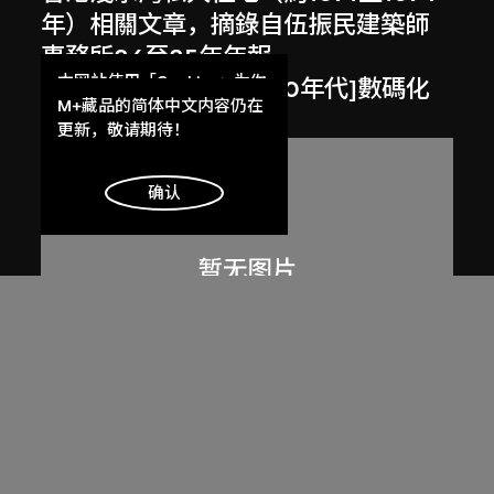
年）相關文章，摘錄自伍振民建築師
事務所84至85年年報
本网站使用「Cookies」为你
1984至1985年，[2000年代]數碼化
提供最好的网站体验。
M+藏品的简体中文内容仍在
了解更多
更新，敬请期待！
明白
确认
劉榮廣伍振民建築師有限公司
香港大潭映月閣（約1975年）相關摘