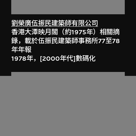
劉榮廣伍振民建築師有限公司
香港大潭映月閣（約1975年）相關摘
錄，載於伍振民建築師事務所77至78
年年報
1978年，[2000年代]數碼化