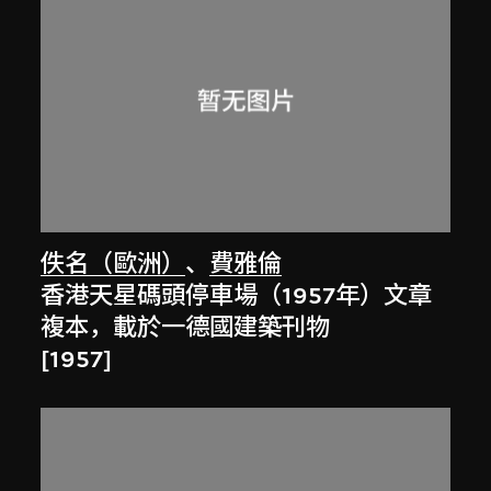
佚名（歐洲）
、
費雅倫
香港天星碼頭停車場（1957年）文章
複本，載於一德國建築刊物
[1957]