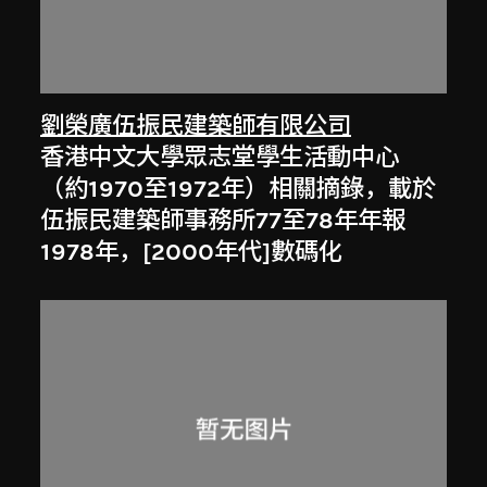
劉榮廣伍振民建築師有限公司
香港中文大學眾志堂學生活動中心
（約1970至1972年）相關摘錄，載於
伍振民建築師事務所77至78年年報
1978年，[2000年代]數碼化