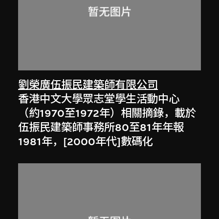
劉榮廣伍振民建築師有限公司
香港中文大學眾志堂學生活動中心
（約1970至1972年）相關摘錄，載於
伍振民建築師事務所80至81年年報
1981年，[2000年代]數碼化