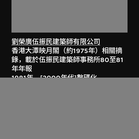
劉榮廣伍振民建築師有限公司
香港大潭映月閣（約1975年）相關摘
錄，載於伍振民建築師事務所80至81
年年報
1981年，[2000年代]數碼化