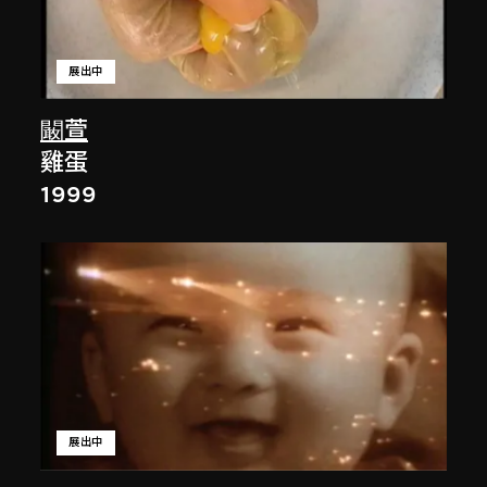
展出中
闞萱
雞蛋
1999
展出中