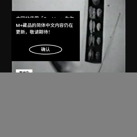
本网站使用「Cookies」为你
提供最好的网站体验。
M+藏品的简体中文内容仍在
了解更多
更新，敬请期待！
明白
确认
展出中
蔣志
飛吧，飛吧
1997