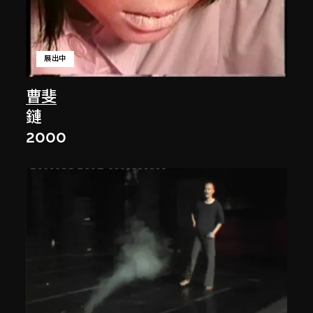
展出中
曹斐
鏈
2000