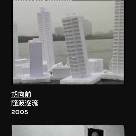
胡向前
隨波逐流
2005