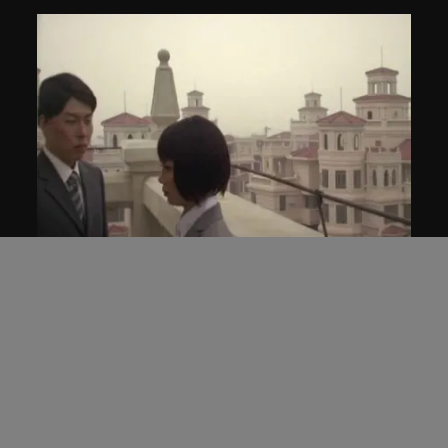
楊俊
巴黎綜合症
2007