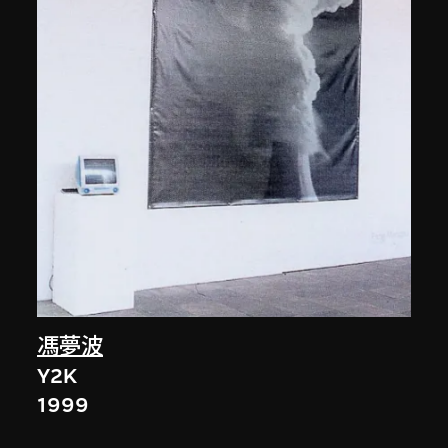
馮夢波
Y2K
1999