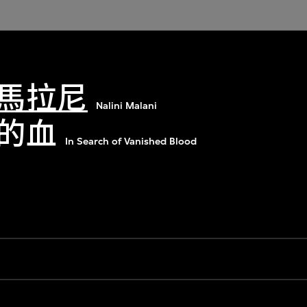
馬拉尼
Nalini Malani
的血
In Search of Vanished Blood