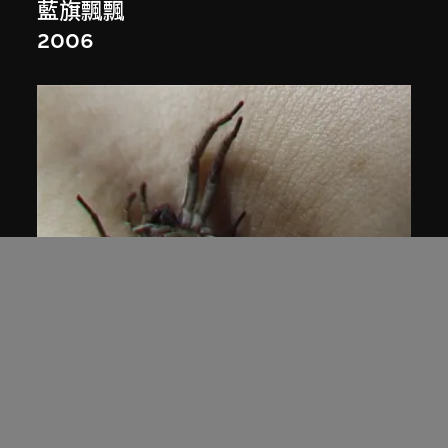
藍旗飄飄
2006
展出中
闞萱
找呀找