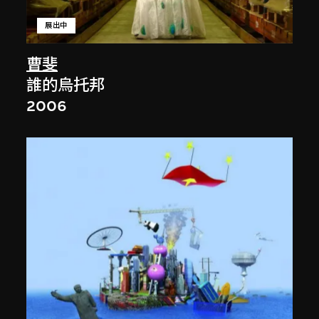
展出中
曹斐
誰的烏托邦
2006