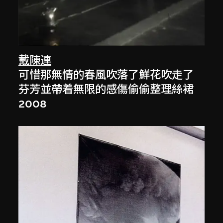
戴陳連
可惜那無情的春風吹落了鮮花吹走了
芬芳並帶着無限的感傷偷偷整理絲裙
2008