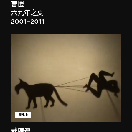
曹愷
六九年之夏
2001–2011
展出中
戴陳連