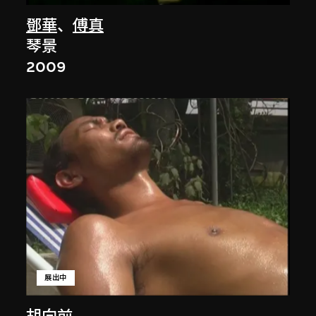
鄧華
、
傅真
琴景
2009
展出中