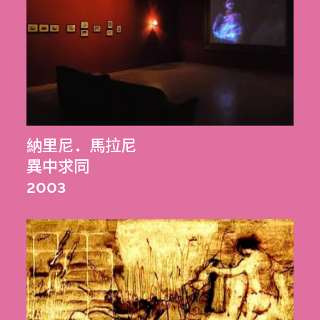
納里尼．馬拉尼
異中求同
2003