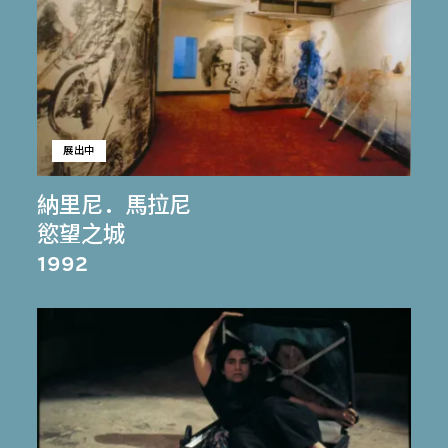
展出中
納里尼．馬拉尼
慾望之城
1992