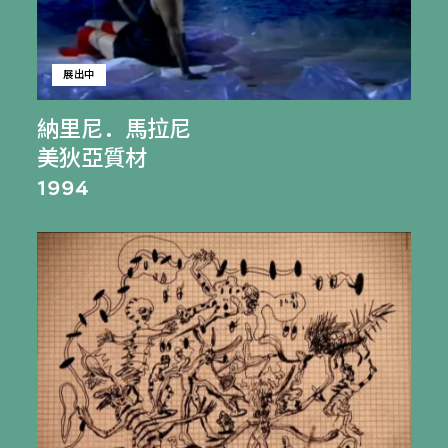
展出中
納里尼．馬拉尼
美狄亞質材
1994