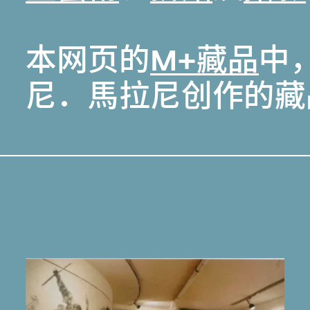
本网页的
M+藏品
中，
尼．馬拉尼创作的藏