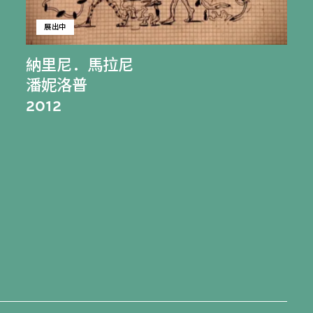
展出中
納里尼．馬拉尼
潘妮洛普
2012