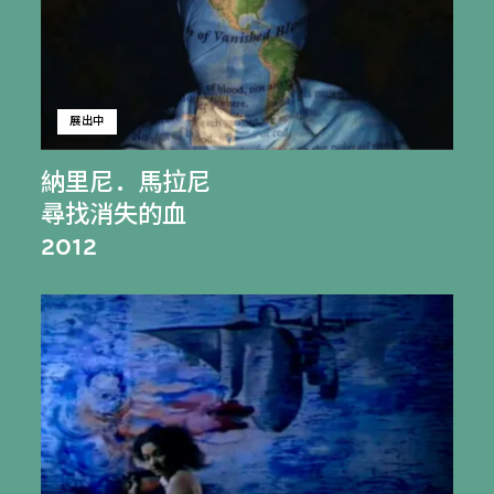
展出中
納里尼．馬拉尼
尋找消失的血
2012