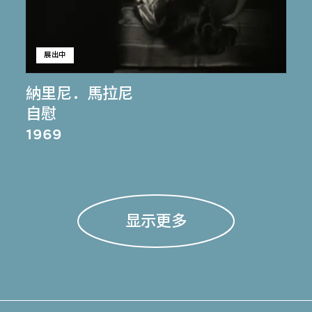
展出中
納里尼．馬拉尼
自慰
1969
显示更多