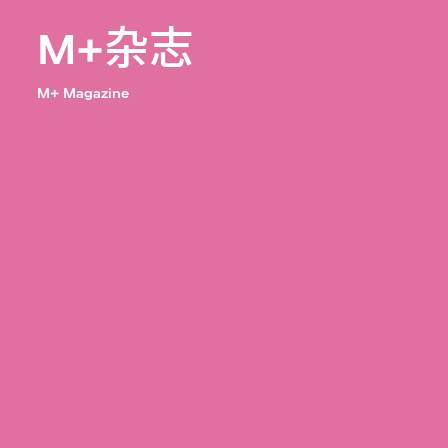
M+杂志
M+ Magazine