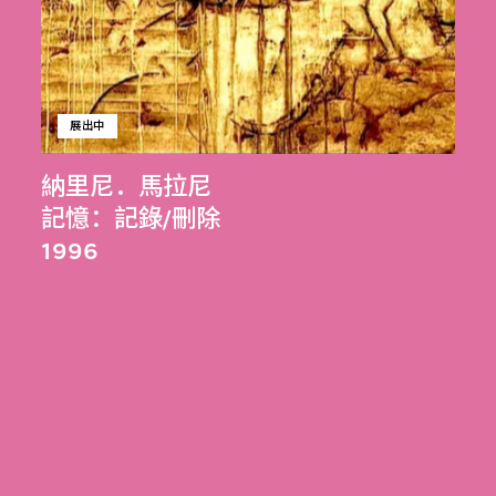
展出中
納里尼．馬拉尼
記憶：記錄/刪除
1996