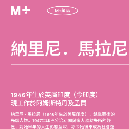
M+藏品
納里尼．馬拉尼
1946年生於英屬印度（今印度）
現工作於阿姆斯特丹及孟買
納里尼 · 馬拉尼（1946年生於英屬印度），錄像藝術的
先驅人物。1947年印巴分治期間與家人流離失所的經
歷，對她早年的人生影響至深，亦令她後來成為社會運