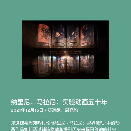
纳里尼．马拉尼：实验动画五十年
2021年12月15日 / 郑道鍊，周宛昀
郑道鍊与周宛昀讨论“纳里尼 · 马拉尼：视界流动”中的动
画作品如何透过铺陈隐喻和援引历史来探问普遍的社会