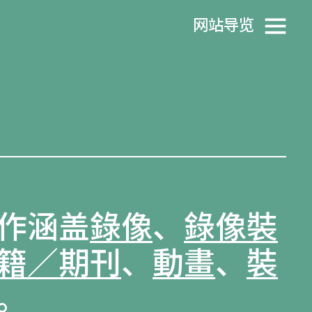
网站导览
作涵盖
錄像
、
錄像裝
籍／期刊
、
動畫
、
裝
。