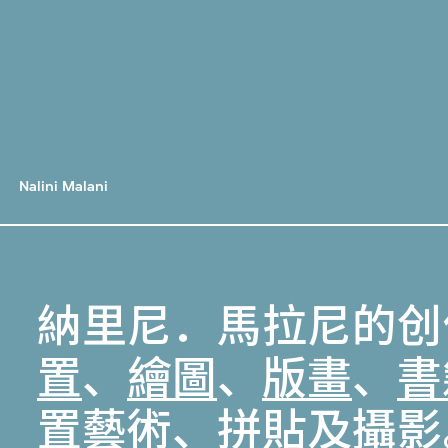
Nalini Malani
納里尼．馬拉尼的创
置
、
繪圖
、
版畫
、
書
置藝術
、
拼貼
及
攝影