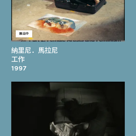
展出中
納里尼．馬拉尼
工作
1997