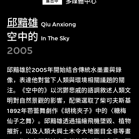
多媒體中心
展出中
邱黯雄
Qiu Anxiong
空中的
In The Sky
2005
邱黯雄於2005年開始結合傳統水墨畫與錄
像，表達他對當下人類與環境相關議題的關
注。《空中的》以沉鬱悲戚的語調敘述人類文
明對自然景觀的影響，配樂選取了柴可夫斯基
1892年芭蕾舞劇作《胡桃夾子》中的〈糖梅
仙子之舞〉。邱黯雄透過描繪飛機墜毀、植物
摧折，以及人類大興土木令大地面目全非等畫