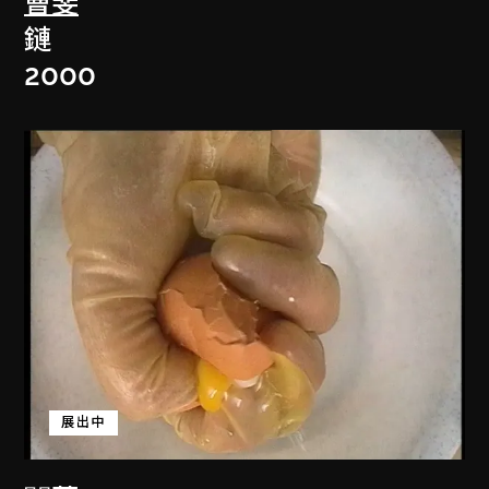
曹斐
鏈
2000
展出中