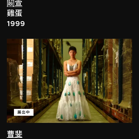
闞萱
雞蛋
1999
展出中
曹斐