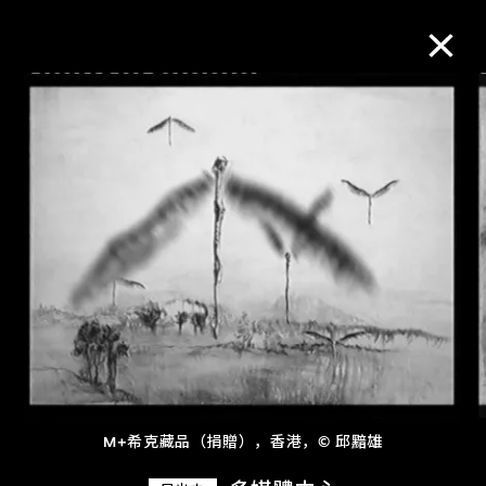
M+藏品
进一步筛选
搜索
关于M+藏品
探索世界顶级的二十及二十一世纪视觉
文化藏品。
M+希克藏品（捐贈），香港，© 邱黯雄