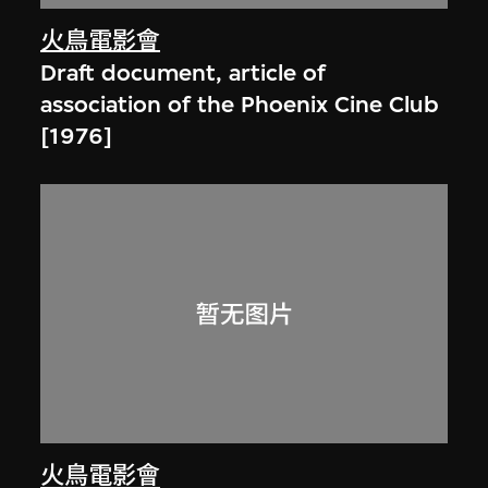
火鳥電影會
Draft document, article of
association of the Phoenix Cine Club
[1976]
火鳥電影會