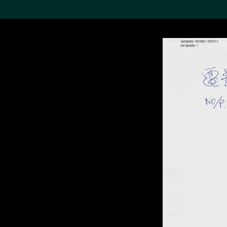
搜索M+藏品
Sea
19,052个结果
进一步筛选
关于M+藏品
探索世界顶级的二十及二十
一世纪视觉文化藏品。