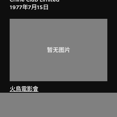
1977年7月15日
火鳥電影會
Notice on the 1976 Annual General
Meeting, Phoenix Cine Club
1976年12月19日