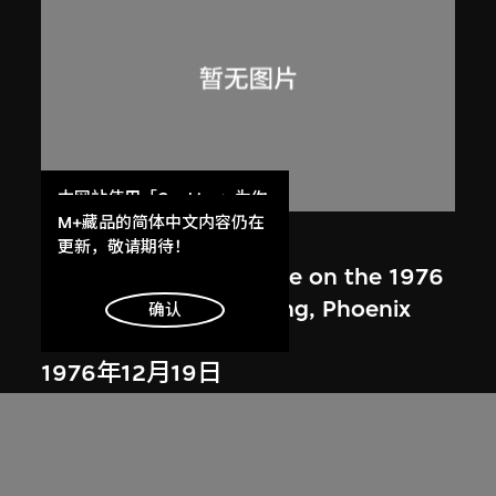
本网站使用「Cookies」为你
提供最好的网站体验。
M+藏品的简体中文内容仍在
火鳥電影會
了解更多
更新，敬请期待！
Draft document, notice on the 1976
Annual General Meeting, Phoenix
明白
确认
Cine Club
1976年12月19日