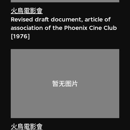
火鳥電影會
Revised draft document, article of
association of the Phoenix Cine Club
[1976]
火鳥電影會