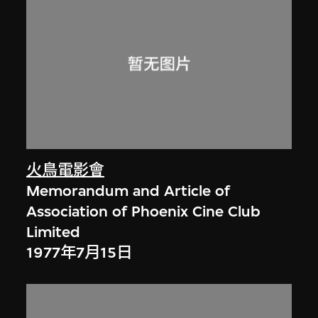
火鳥電影會
Memorandum and Article of
Association of Phoenix Cine Club
Limited
1977年7月15日