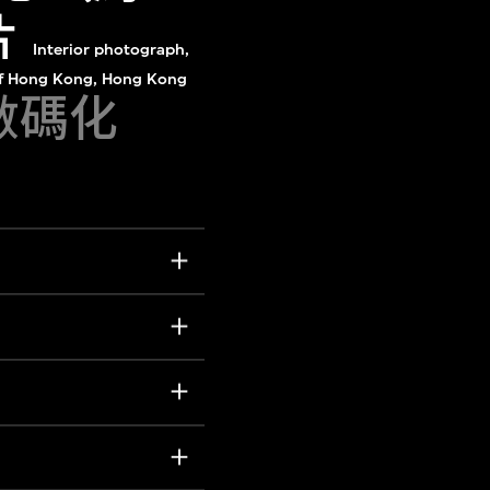
片
Interior photograph,
y of Hong Kong, Hong Kong
]數碼化