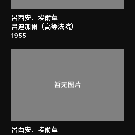
呂西安．埃爾韋
昌迪加爾（高等法院）
1955
呂西安．埃爾韋