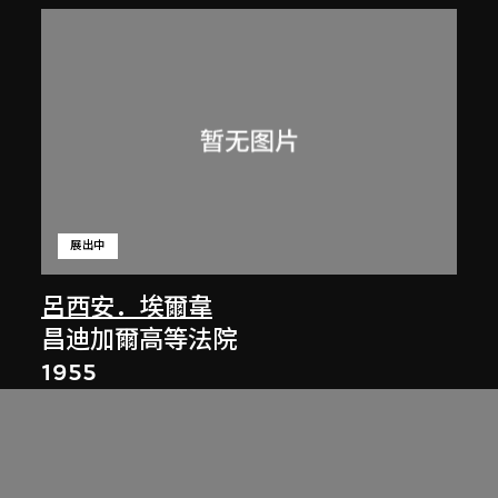
展出中
呂西安．埃爾韋
昌迪加爾高等法院
1955