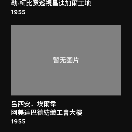
勒·柯比意巡視昌迪加爾工地
1955
呂西安．埃爾韋
阿美達巴德紡織工會大樓
1955