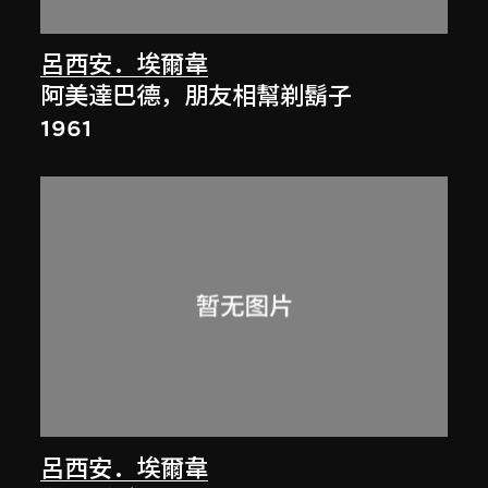
呂西安．埃爾韋
阿美達巴德，朋友相幫剃鬍子
1961
呂西安．埃爾韋