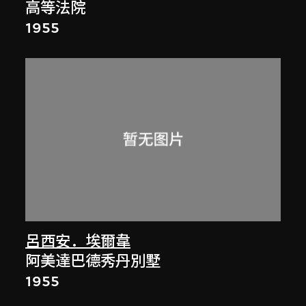
高等法院
1955
呂西安．埃爾韋
阿美達巴德秀丹別墅
1955