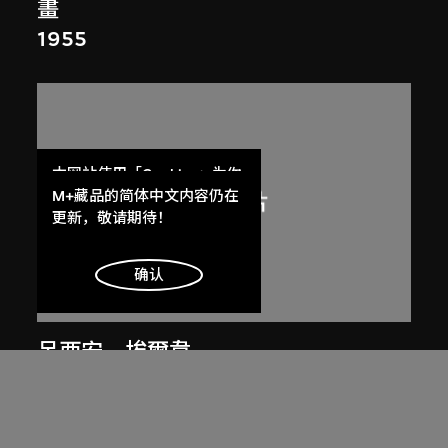
畫
1955
本网站使用「Cookies」为你
提供最好的网站体验。
M+藏品的简体中文内容仍在
了解更多
更新，敬请期待！
明白
确认
呂西安．埃爾韋
昌迪加爾高等法院
1955