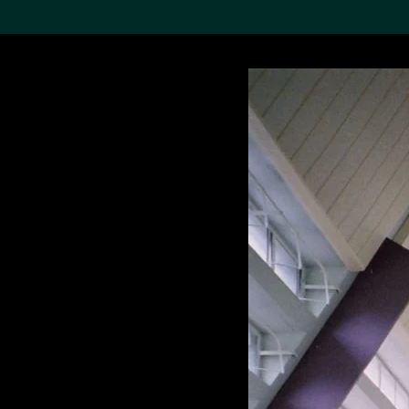
搜索M+藏品
Sea
19,052个结果
进一步筛选
关于M+藏品
探索世界顶级的二十及二十
一世纪视觉文化藏品。