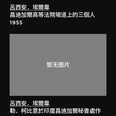
呂西安．埃爾韋
昌迪加爾高等法院坡道上的三個人
1955
呂西安．埃爾韋
勒．柯比意於印度昌迪加爾秘書處作