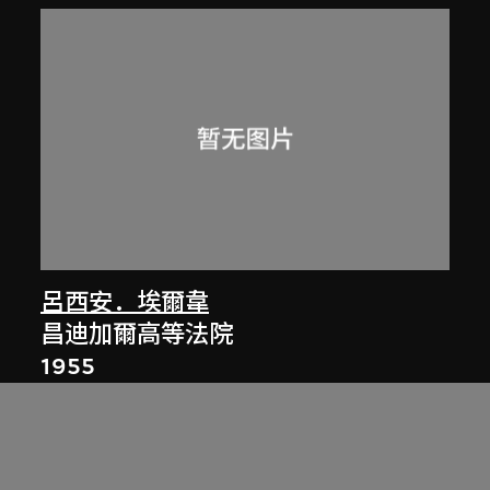
呂西安．埃爾韋
昌迪加爾高等法院
1955