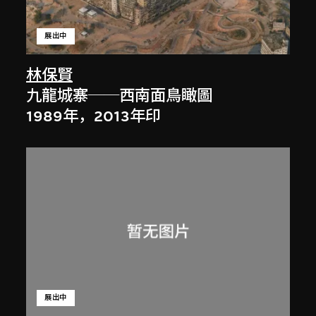
展出中
林保賢
九龍城寨──西南面鳥瞰圖
1989年，2013年印
展出中