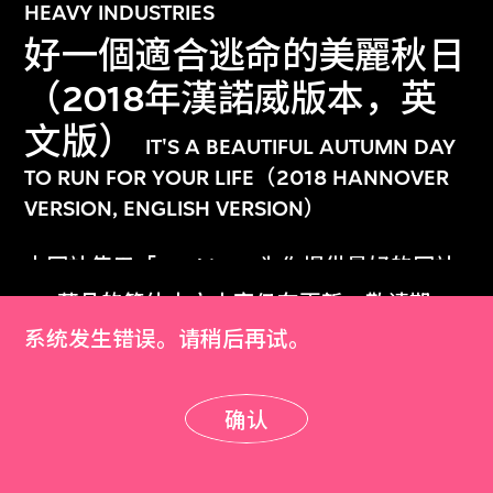
HEAVY INDUSTRIES
好一個適合逃命的美麗秋日
（2018年漢諾威版本，英
文版）
IT'S A BEAUTIFUL AUTUMN DAY
TO RUN FOR YOUR LIFE（2018 HANNOVER
VERSION, ENGLISH VERSION）
2018
本网站使用「Cookies」为你提供最好的网站
体验。
M+藏品的简体中文内容仍在更新，敬请期
了解更多
待！
系统发生错误。请稍后再试。
详细资料
明白
确认
确认