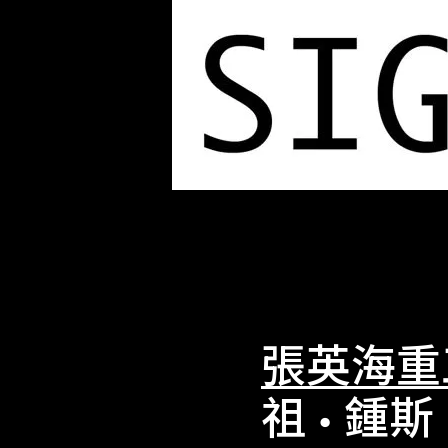
張英海重
祖 • 鍾