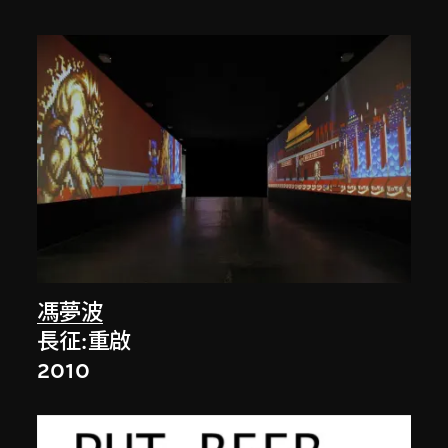
馮夢波
長征:重啟
2010