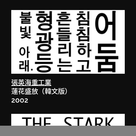
張英海重工業
蓮花盛放（韓文版）
2002