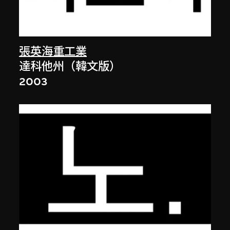
張英海重工業
達科他州（韓文版）
2003