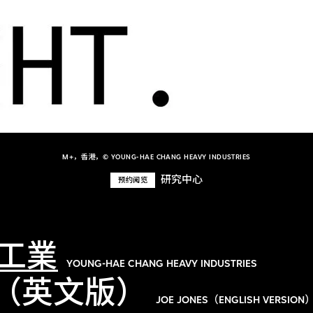
M+，香港，© YOUNG-HAE CHANG HEAVY INDUSTRIES
研究中心
预约阅览
工業
YOUNG-HAE CHANG HEAVY INDUSTRIES
斯（英文版）
JOE JONES（ENGLISH VERSION