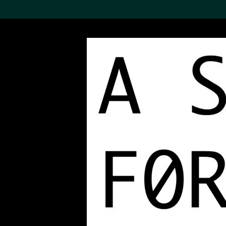
搜索M+藏品
Sea
19,052个结果
进一步筛选
关于M+藏品
探索世界顶级的二十及二十
一世纪视觉文化藏品。