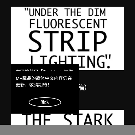
本网站使用「Cookies」为你
張英海重工業
提供最好的网站体验。
M+藏品的简体中文内容仍在
了解更多
更新，敬请期待！
蓮花盛放（英文版，草稿）
2001
明白
确认