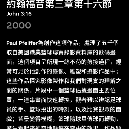
約翰福音第三章第十六節
John 3:16
2000
Paul Pfeiffer為創作這項作品，處理了五千個
取自美國職業籃球聯賽錄影資料庫的數碼畫
面，這個項目呈所現一絲不苟的剪接過程，經
常可見於他創作的錄像、雕塑和攝影作品中；
這些作品探究影像製作和我們對現實的理解之
間的關係。片段中一個籃球佔據畫面主要位
置，一連串畫面快速轉換，觀者難以辨認足球
員的手、籃球投出的時刻，以及比賽觀眾的面
貌；背景變得模糊，籃球隨球員傳球而轉動，
產生看起來神奇地懸停在空中的效果。作品題