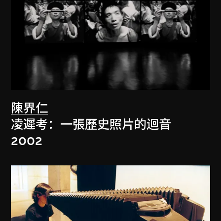
陳界仁
凌遲考：一張歷史照片的迴音
2002