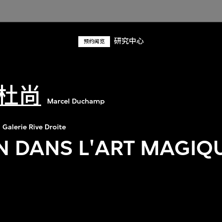
研究中心
预约阅览
杜尚
Marcel Duchamp
Galerie Rive Droite
IN DANS L'ART MAGIQ