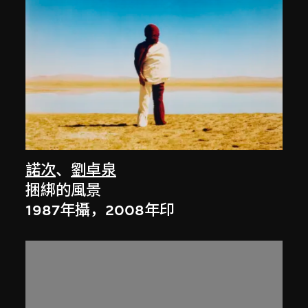
諾次
、
劉卓泉
捆綁的風景
1987年攝，2008年印