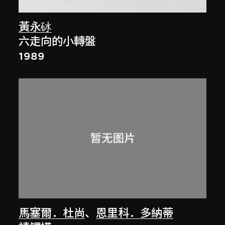
黃永砅
六走向的小轉盤
1989
馬塞爾．杜尚
、
恩里科．多納蒂