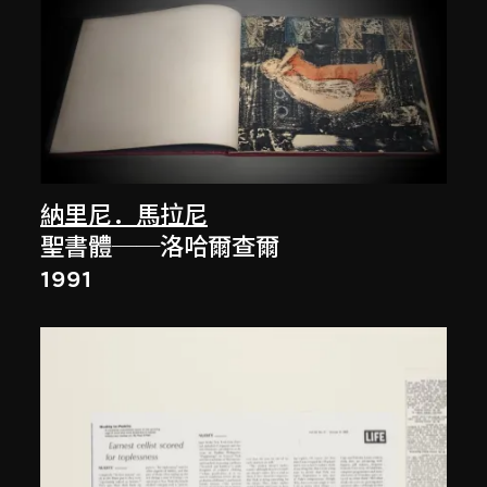
納里尼．馬拉尼
聖書體──洛哈爾查爾
1991