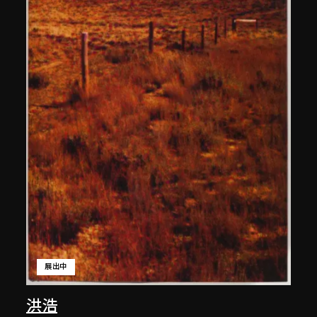
展出中
洪浩