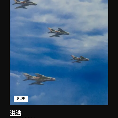
展出中
洪浩