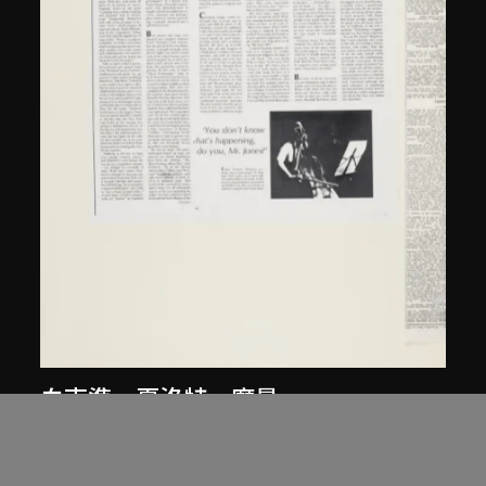
白南準
、
夏洛特．摩曼
有關白南準與夏洛特・摩曼的剪報
1967年5月11日至1967年10月13日