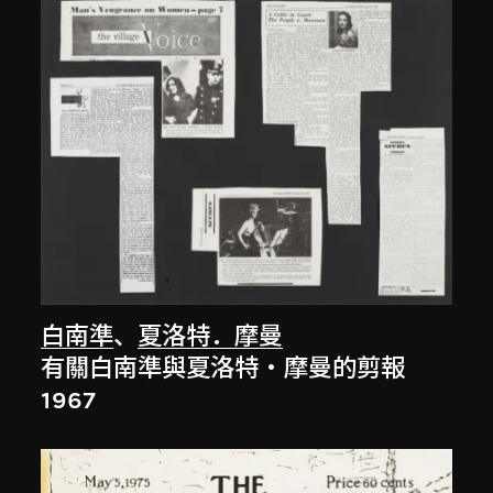
白南準
、
夏洛特．摩曼
有關白南準與夏洛特・摩曼的剪報
1967