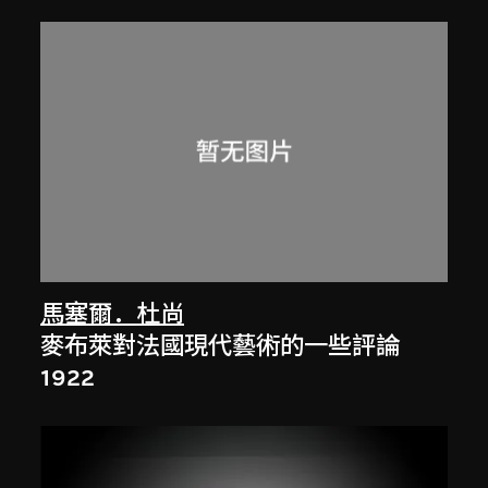
馬塞爾．杜尚
麥布萊對法國現代藝術的一些評論
1922