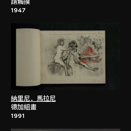
請觸摸
1947
納里尼．馬拉尼
德加組畫
1991