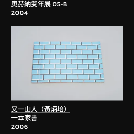
奧赫納雙年展 05-B
2004
又一山人（黃炳培）
一本家書
2006