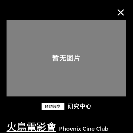
M+藏品
进一步筛选
搜索
关于M+藏品
研究中心
预约阅览
探索世界顶级的二十及二十一世纪视觉
文化藏品。
火鳥電影會
Phoenix Cine Club