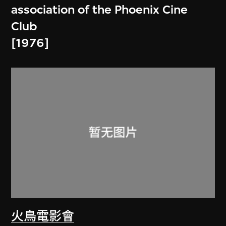
association of the Phoenix Cine
Club
[1976]
火鳥電影會