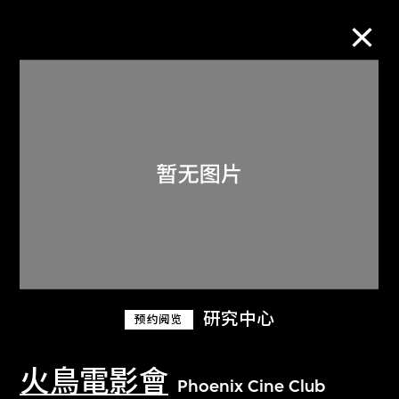
M+藏品
进一步筛选
搜索
关于M+藏品
研究中心
预约阅览
探索世界顶级的二十及二十一世纪视觉
文化藏品。
火鳥電影會
Phoenix Cine Club