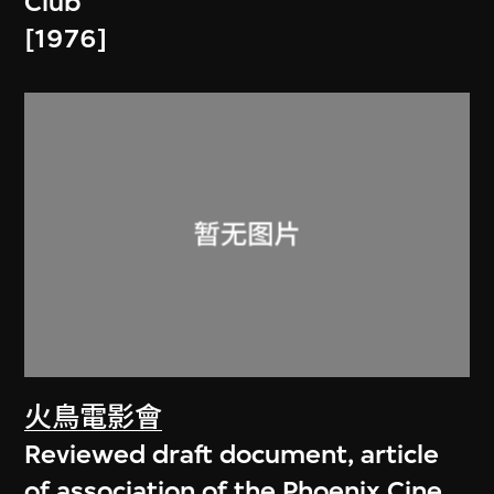
Club
[1976]
火鳥電影會
Reviewed draft document, article
of association of the Phoenix Cine