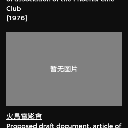
Club
[1976]
火鳥電影會
Proposed draft document, article of