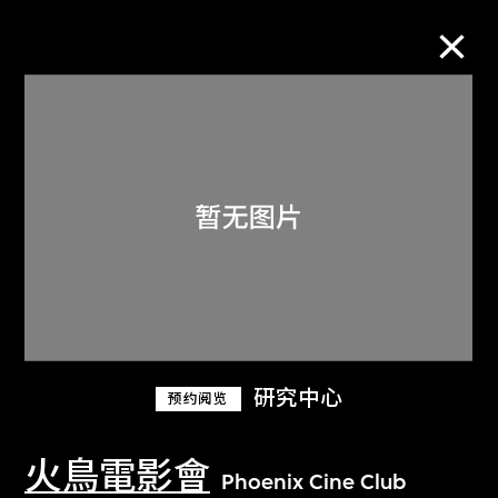
M+藏品
进一步筛选
搜索
关于M+藏品
研究中心
预约阅览
探索世界顶级的二十及二十一世纪视觉
文化藏品。
火鳥電影會
Phoenix Cine Club