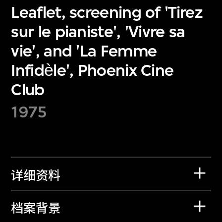
Leaflet, screening of 'Tirez
sur le pianiste', 'Vivre sa
vie', and 'La Femme
Infidѐle', Phoenix Cine
Club
1975
详细资料
档案背景