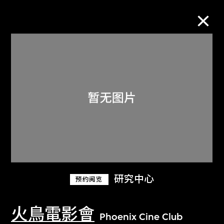
M+藏品
进一步筛选
搜索
关于M+藏品
研究中心
预约阅览
探索世界顶级的二十及二十一世纪视觉
文化藏品。
火鳥電影會
Phoenix Cine Club