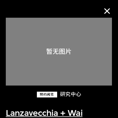
M+藏品
进一步筛选
搜索
关于M+藏品
研究中心
预约阅览
探索世界顶级的二十及二十一世纪视觉
文化藏品。
Lanzavecchia + Wai