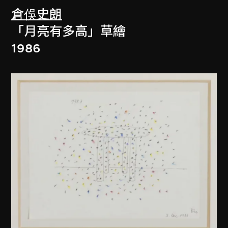
倉俁史朗
「月亮有多高」草繪
1986