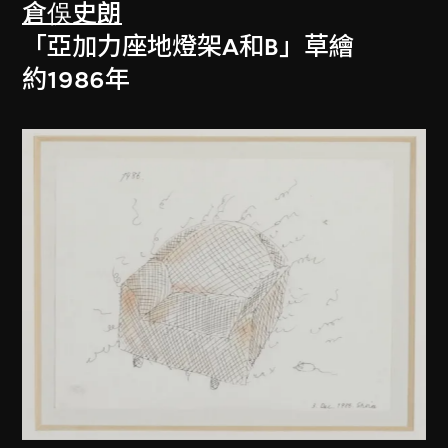
倉俁史朗
「亞加力座地燈架A和B」草繪
約1986年