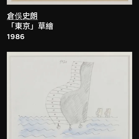
倉俁史朗
「東京」草繪
1986