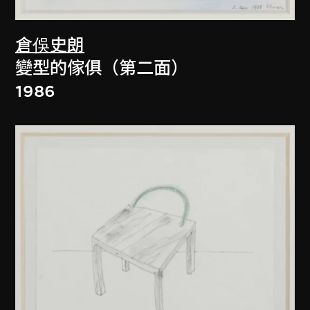
倉俁史朗
變型的傢俱（第二面）
1986