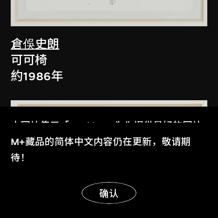
倉俁史朗
可可椅
約1986年
本网站使用「Cookies」为你提供最好的网站
体验。
M+藏品的简体中文内容仍在更新，敬请期
了解更多
待！
显示更多
明白
确认