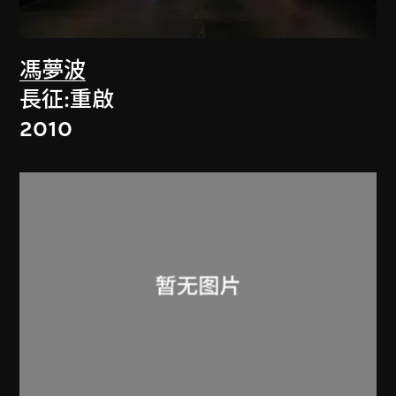
馮夢波
長征:重啟
2010