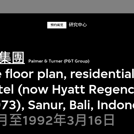
研究中心
预约阅览
集團
Palmer & Turner (P&T Group)
 floor plan, residentia
tel (now Hyatt Regency
3), Sanur, Bali, Indon
2月至1992年3月16日