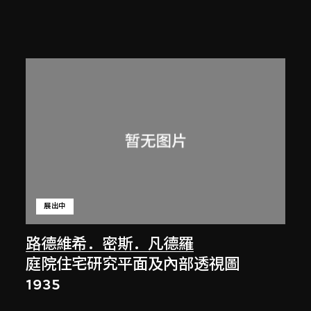
展出中
路德維希．密斯．凡德羅
庭院住宅研究平面及內部透視圖
1935