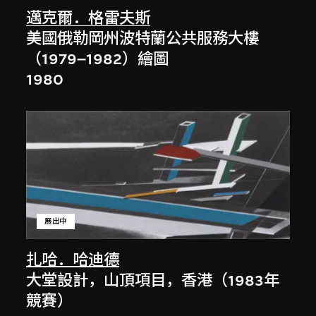
邁克爾．格雷夫斯
美國俄勒岡州波特蘭公共服務大樓
（1979–1982）繪圖
1980
展出中
扎哈．哈迪德
大堂設計，山頂項目，香港（1983年
競賽）