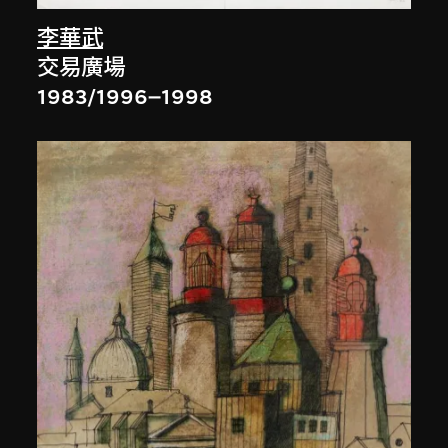
李華武
交易廣場
1983/1996–1998