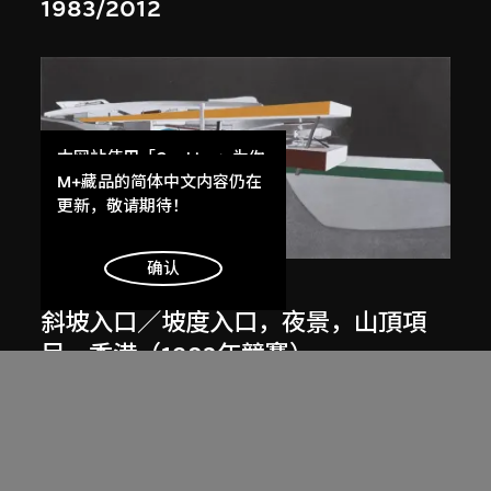
1983/2012
本网站使用「Cookies」为你
提供最好的网站体验。
M+藏品的简体中文内容仍在
了解更多
更新，敬请期待！
展出中
明白
确认
扎哈．哈迪德
斜坡入口／坡度入口，夜景，山頂項
目，香港（1983年競賽）
1983/2012