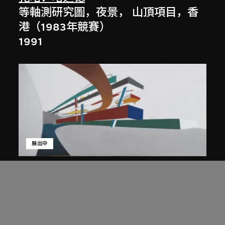
等軸測研究圖，夜景， 山頂項目，香
港（1983年競賽）
1991
展出中
扎哈．哈迪德
庭院日景，山頂項目，香港（1983年
競賽）
1983/2012