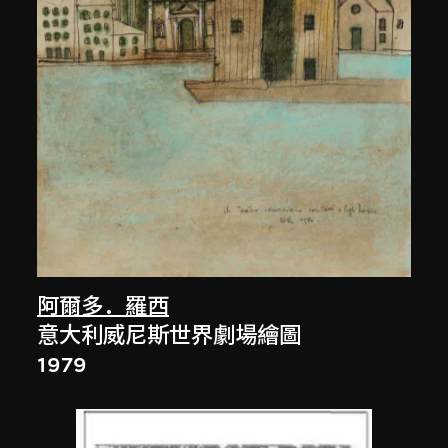
阿爾多．羅西
意大利威尼斯世界劇場繪圖
1979