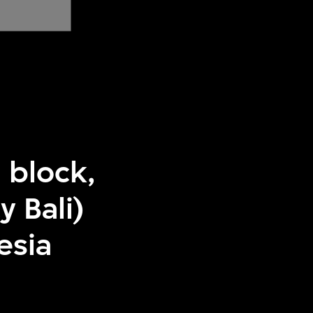
l block,
 Bali)
esia