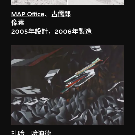
MAP Office
、
古儒郎
像素
2005年設計，2006年製造
扎哈．哈迪德