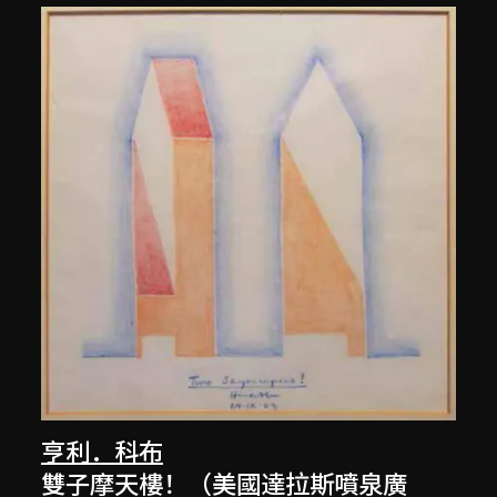
亨利．科布
雙子摩天樓！（美國達拉斯噴泉廣