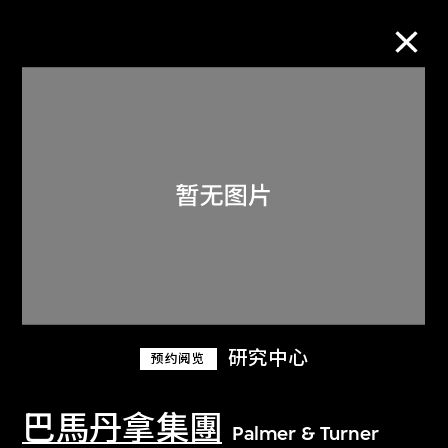
M+藏品
进一步筛选
搜索
关于M+藏品
研究中心
预约阅览
探索世界顶级的二十及二十一世纪视觉
文化藏品。
巴馬丹拿集團
Palmer & Turner