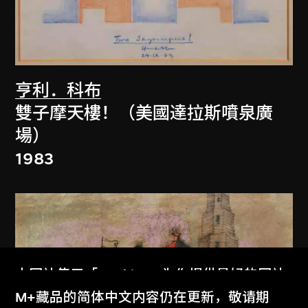
亨利．科布
雙子摩天樓！（美國達拉斯噴泉廣
場）
1983
本网站使用「Cookies」为你提供最好的网站
体验。
M+藏品的简体中文内容仍在更新，敬请期