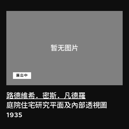
展出中
路德維希．密斯．凡德羅
庭院住宅研究平面及內部透視圖
1935