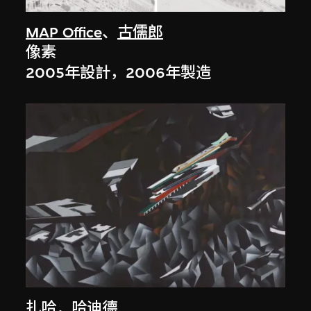
MAP Office
、
古儒郎
像素
2005年設計，2006年製造
扎哈．哈迪德