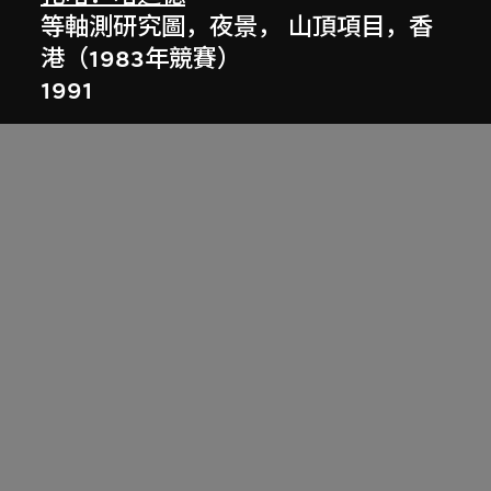
等軸測研究圖，夜景， 山頂項目，香
港（1983年競賽）
1991
展出中
扎哈．哈迪德
庭院日景，山頂項目，香港（1983年
競賽）
1983/2012