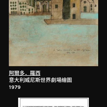
阿爾多．羅西
意大利威尼斯世界劇場繪圖
1979