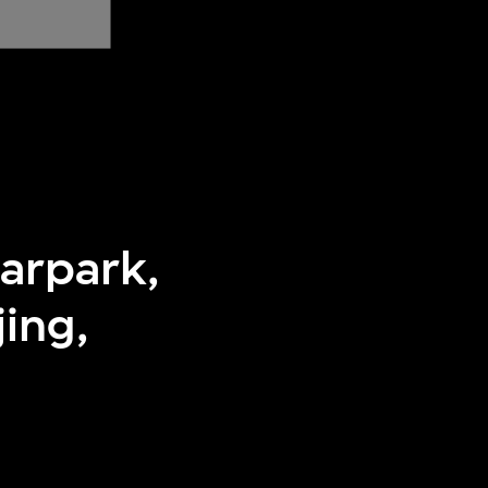
carpark,
ing,