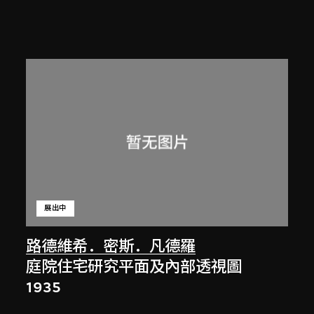
展出中
路德維希．密斯．凡德羅
庭院住宅研究平面及內部透視圖
1935