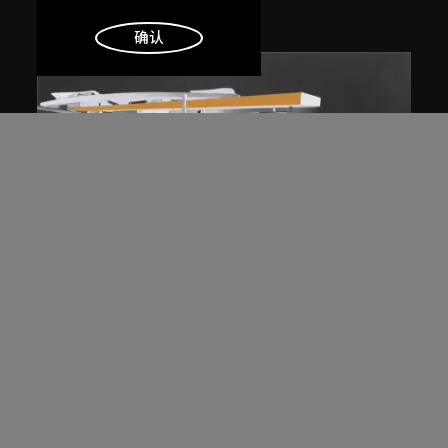
1983/2012
明白
确认
展出中
扎哈．哈迪德
斜坡入口／坡度入口，夜景，山頂項
目，香港（1983年競賽）
1983/2012