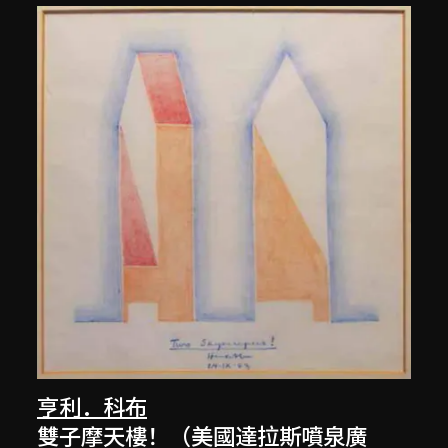
亨利．科布
雙子摩天樓！（美國達拉斯噴泉廣