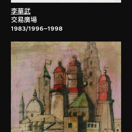
李華武
交易廣場
1983/1996–1998