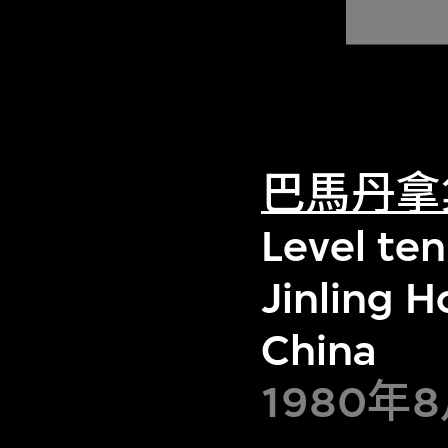
巴馬丹拿
Level ten
Jinling H
China
1980年