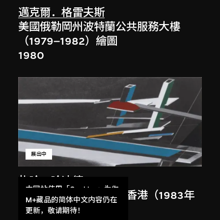
邁克爾．格雷夫斯
美國俄勒岡州波特蘭公共服務大樓
（1979–1982）繪圖
1980
展出中
扎哈．哈迪德
本网站使用「Cookies」为你
大堂設計，山頂項目，香港（1983年
提供最好的网站体验。
M+藏品的简体中文内容仍在
競賽）
了解更多
更新，敬请期待！