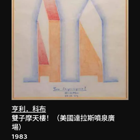
亨利．科布
雙子摩天樓！（美國達拉斯噴泉廣
場）
1983