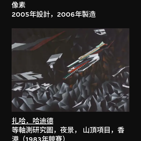
像素
2005年設計，2006年製造
扎哈．哈迪德
等軸測研究圖，夜景， 山頂項目，香
港（1983年競賽）