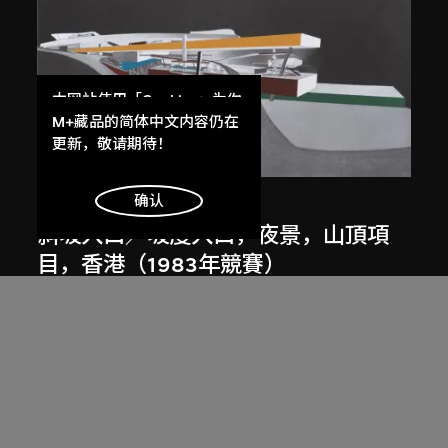
本网站使用「Cookies」为你
提供最好的网站体验。
M+藏品的简体中文内容仍在
了解更多
更新，敬请期待！
展出中
明白
确认
扎哈．哈迪德
斜坡入口／坡度入口，夜景，山頂項
目，香港（1983年競賽）
1983/2012