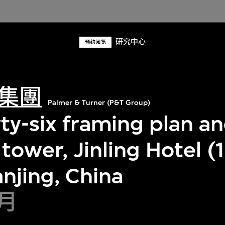
研究中心
预约阅览
集團
Palmer & Turner (P&T Group)
rty-six framing plan an
tower, Jinling Hotel 
njing, China
2月