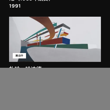
1991
展出中
扎哈．哈迪德
庭院日景，山頂項目，香港（1983年
競賽）
1983/2012