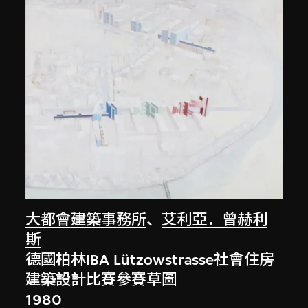
大都會建築事務所
、
艾利亞．曾赫利
斯
德國柏林IBA Lützowstrasse社會住房
建築設計比賽參賽草圖
1980