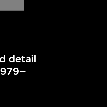
d detail
(1979–