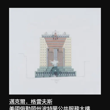
邁克爾．格雷夫斯
美國俄勒岡州波特蘭公共服務大樓