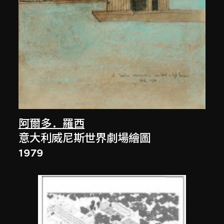
阿爾多．羅西
意大利威尼斯世界劇場繪圖
1979