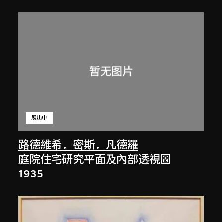
展出中
路德維希．密斯．凡德羅
庭院住宅研究平面及內部透視圖
1935