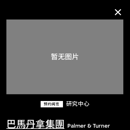
M+藏品
进一步筛选
搜索
关于M+藏品
研究中心
预约阅览
探索世界顶级的二十及二十一世纪视觉
文化藏品。
巴馬丹拿集團
Palmer & Turner