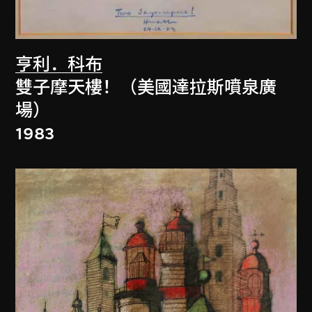
亨利．科布
雙子摩天樓！（美國達拉斯噴泉廣
場）
1983