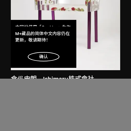
本网站使用「Cookies」为你
提供最好的网站体验。
M+藏品的简体中文内容仍在
了解更多
更新，敬请期待！
明白
确认
展出中
倉俁史朗
、
Ishimaru株式會社
布蘭奇小姐
1988年設計，2013年製造