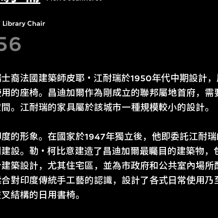
Library Chair
56
士裔法國建築師皮耶‧江耐瑞於1950年代中期設計
使用的座椅。昌迪加爾作為剛成立的聯邦屬地首府，需
空間。江耐瑞的家具屬於該城市一種規模較小的設計。
度的形象。在國家於1947年獨立後，他即委託江耐
劃建設。勒‧柯比意建造了昌迪加爾最矚目的建築物，
分建築設計，尤其住宅區，並為市政府和公共室內場所
糅合對印度傳統手工藝的認識，設計了各式日常使用乃
交叉結構的日用書椅。