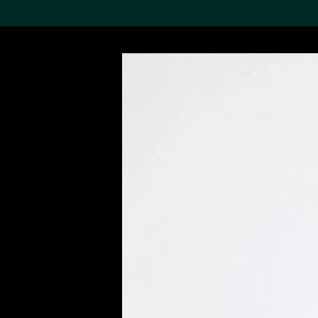
搜索M+藏品
Sea
19,052个结果
进一步筛选
关于M+藏品
探索世界顶级的二十及二十
一世纪视觉文化藏品。