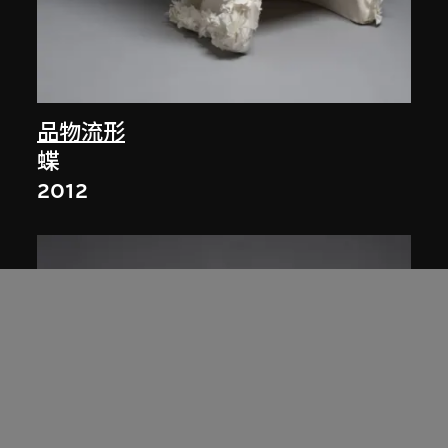
品物流形
蝶
2012