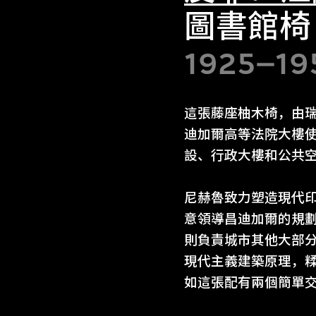
圖書館椅
1925–19
這張藤座柚木椅，由瑞
迪加爾高等法院大樓
設、行政大樓和公共
尼赫魯致力塑造現代印
意領導昌迪加爾的規
則負責城市其他大部
現代主義建築原理，
如這張配有兩個簡單