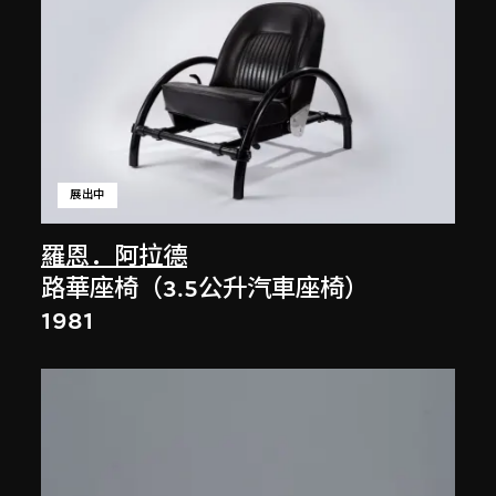
展出中
羅恩．阿拉德
路華座椅（3.5公升汽車座椅）
1981