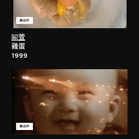
展出中
闞萱
雞蛋
1999
展出中