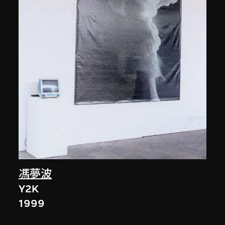
馮夢波
Y2K
1999