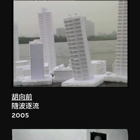
胡向前
隨波逐流
2005