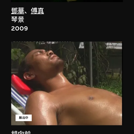
鄧華
、
傅真
琴景
2009
展出中