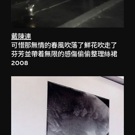
戴陳連
可惜那無情的春風吹落了鮮花吹走了
芬芳並帶着無限的感傷偷偷整理絲裙
2008