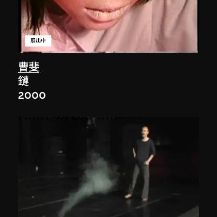
展出中
曹斐
鏈
2000