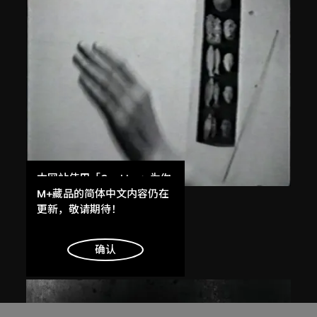
展出中
本网站使用「Cookies」为你
提供最好的网站体验。
M+藏品的简体中文内容仍在
蔣志
了解更多
更新，敬请期待！
飛吧，飛吧
1997
明白
确认