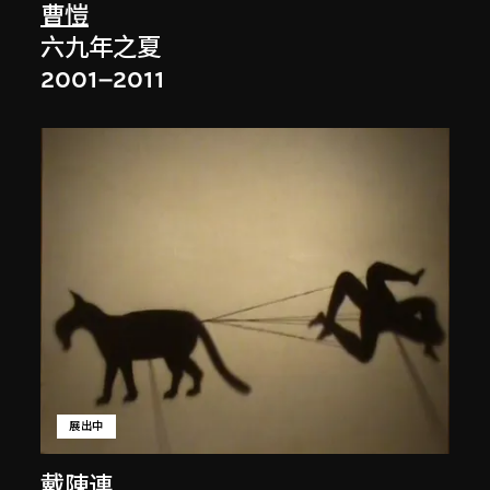
曹愷
六九年之夏
2001–2011
展出中
戴陳連