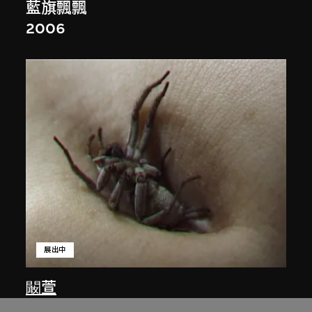
藍旗飄飄
2006
展出中
闞萱
找呀找