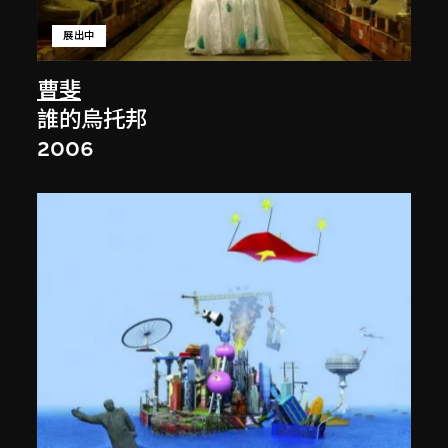
展出中
曹斐
誰的烏托邦
2006