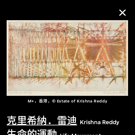
M+藏品
进一步筛选
搜索
关于M+藏品
M+，香港，© Estate of Krishna Reddy
探索世界顶级的二十及二十一世纪视觉
克里希納．雷迪
Krishna Reddy
文化藏品。
生命的運動