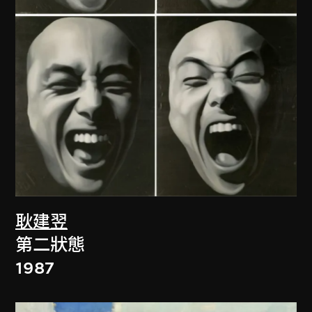
耿建翌
第二狀態
1987