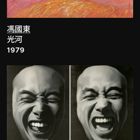
馮國東
光河
1979