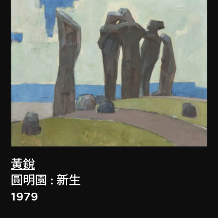
黃銳
圓明園 : 新生
1979