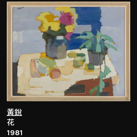
黃銳
花
1981